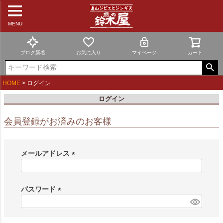
MENU
ブログ新着
お気に入り
マイページ
カート
HOME
ログイン
ログイン
会員登録がお済みのお客様
メールアドレス
(
必
須
パスワード
)
(
必
須