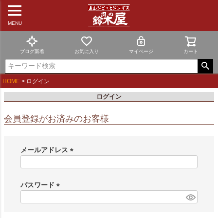
MENU
ブログ新着
お気に入り
マイページ
カート
HOME
ログイン
ログイン
会員登録がお済みのお客様
メールアドレス
(
必
須
パスワード
)
(
必
須