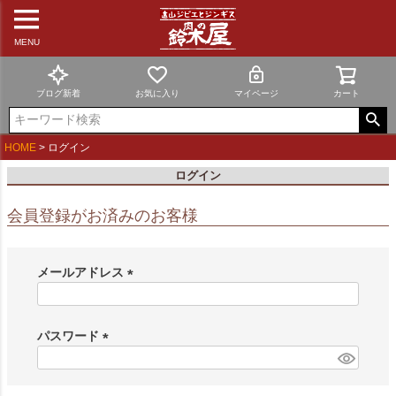
MENU
ブログ新着
お気に入り
マイページ
カート
HOME
ログイン
ログイン
会員登録がお済みのお客様
メールアドレス
(
必
須
パスワード
)
(
必
須