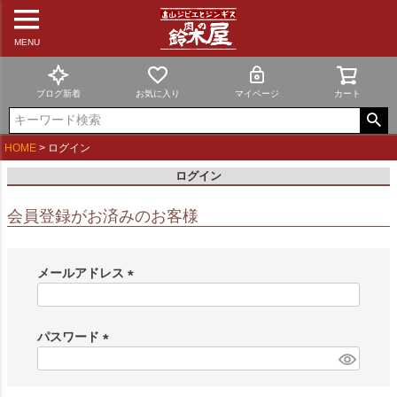
MENU
ブログ新着
お気に入り
マイページ
カート
HOME
ログイン
ログイン
会員登録がお済みのお客様
メールアドレス
(
必
須
パスワード
)
(
必
須