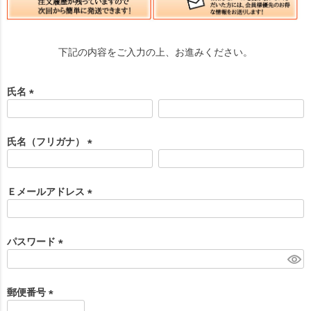
下記の内容をご入力の上、お進みください。
氏名
(
必
須
氏名（フリガナ）
)
(
必
須
Ｅメールアドレス
)
(
必
須
パスワード
)
(
必
須
郵便番号
)
(