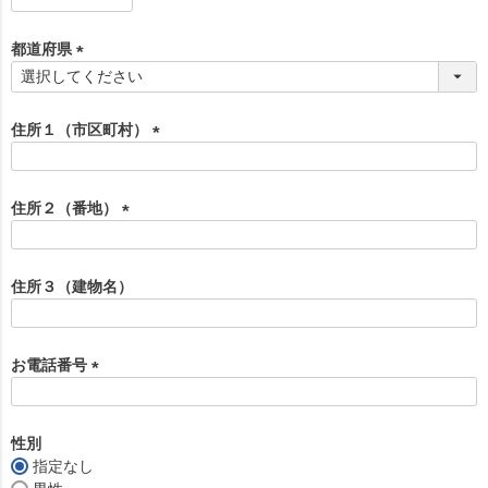
必
須
都道府県
)
(
必
須
住所１（市区町村）
)
(
必
須
住所２（番地）
)
(
必
須
住所３（建物名）
)
お電話番号
(
必
須
性別
)
指定なし