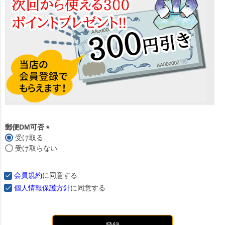
郵便DM可否
受け取る
(
受け取らない
必
須
)
会員規約
に同意する
個人情報保護方針
に同意する
登録