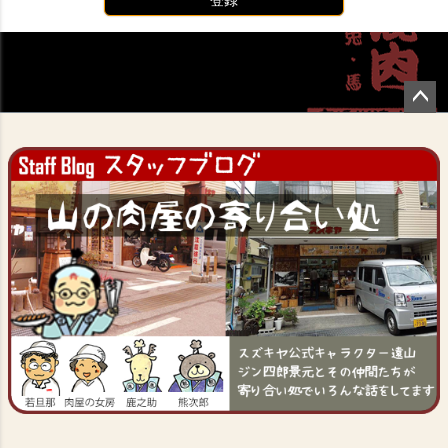
ペー
ジト
ップ
へ