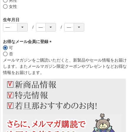
男性
女性
生年月日
お得なメール会員に登録
可
(
否
必
メールマガジンをご購読いただくと、新製品やセール情報をお届け
須
します。またメールマガジン限定クーポンやプレゼントなどお得な
)
情報をお届けします。