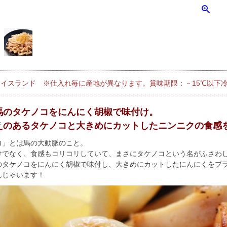
イスランド ※仕入れ毎に産地が異なります。賞味期限：－15℃以下冷
馬のタケノコをにんにく胡椒で味付け。
えのあるタケノコと大きめにカットしたニンニクの食感
コ」とは馬の大動脈のこと。
けでなく、食感もコリコリしていて、まさにタケノコという名がふさわ
のタケノコをにんにく胡椒で味付し、大きめにカットしたにんにくをプ
んじゃいます！