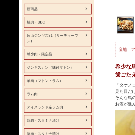
新商品
焼肉・BBQ
遠山ジンギス31（サーティーワ
ン）
産地：ア
希少肉・限定品
希少な
ジンギスカン（味付マトン）
歯ごた
羊肉（マトン・ラム）
「タケノ
見た目だ
ラム肉
そんな馬
お酒が進
アイスランド産ラム肉
鶏肉・スタミナ漬け
豚肉・スタミナ漬け