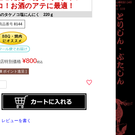
コ！お酒のアテに最適！
のタケノコ塩にんにく 220ｇ
商品番号
8144
¥
800
店特別価格
税込
8
ポイント進呈 ]
レビューを書く