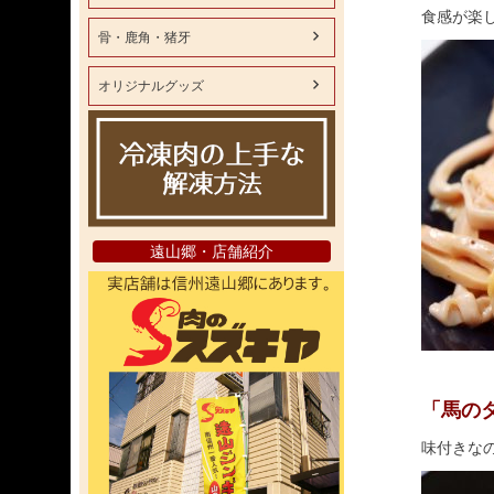
食感が楽
骨・鹿角・猪牙
オリジナルグッズ
遠山郷・店舗紹介
「馬の
味付きな