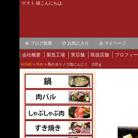
ゲスト 様こんにちは
ブログ新着
お気に入り
マイページ
会社概要
製造工場
実店舗
取扱店舗
プロフィー
HOME
馬肉
馬のタケノコ塩にんにく 220ｇ