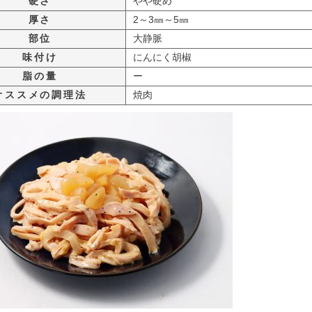
硬さ
やや硬め
厚さ
2～3㎜～5㎜
部位
大静脈
味付け
にんにく胡椒
脂の量
ー
オススメの調理法
焼肉