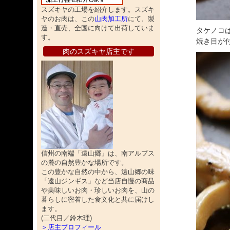
スズキヤの工場を紹介します。スズキ
ヤのお肉は、この
山肉加工所
にて、製
造・直売、全国に向けて出荷していま
タケノコ
す。
焼き目が
肉のスズキヤ店主です
信州の南端「遠山郷」は、南アルプス
の麓の自然豊かな場所です。
この豊かな自然の中から、遠山郷の味
「遠山ジンギス」など当店自慢の商品
や美味しいお肉・珍しいお肉を、山の
暮らしに密着した食文化と共に届けし
ます。
(二代目／鈴木理)
＞店主プロフィール