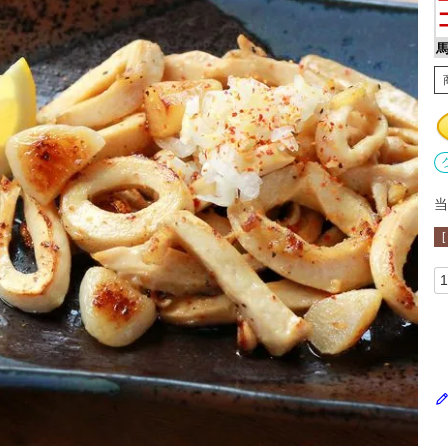
馬
当
[