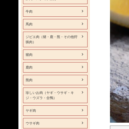
牛肉
馬肉
ジビエ肉（猪・鹿・熊・その他狩
猟肉）
猪肉
鹿肉
熊肉
珍しいお肉（ヤギ・ウサギ・キ
ジ・ウズラ・合鴨）
ヤギ肉
ウサギ肉