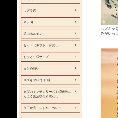
ウズラ肉
キジ肉
スズキヤ
みがいっ
遠山ホルモン
セット（ギフト・お試し）
おひとり様サイズ
まとめ買い
スズキヤ味付け8味
肉屋のミンチシリーズ！焼味噌に
んにく醤油味付＆味なし
加工食品・レトルトカレー