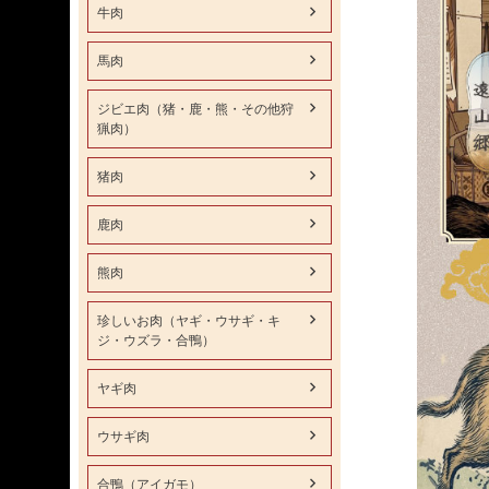
牛肉
馬肉
ジビエ肉（猪・鹿・熊・その他狩
猟肉）
猪肉
鹿肉
熊肉
珍しいお肉（ヤギ・ウサギ・キ
ジ・ウズラ・合鴨）
ヤギ肉
ウサギ肉
合鴨（アイガモ）