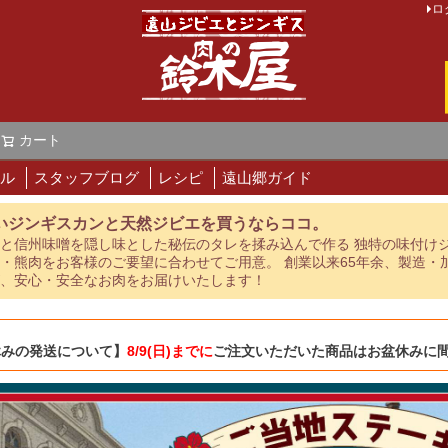
ロ
カート
検索
ル
スタッフブログ
レシピ
遠山郷ガイド
いジンギスカンと天然ジビエを買うならココ。
と信州味噌を隠し味とした秘伝のタレを揉み込んで作る 独特の味付け
・熊肉をお客様のご要望に合わせてご用意。 創業以来65年余、製造・
、安心・安全なお肉をお届けいたします！
休みの発送について】
8/9(日)までに
ご注文いただいた商品はお盆休みに