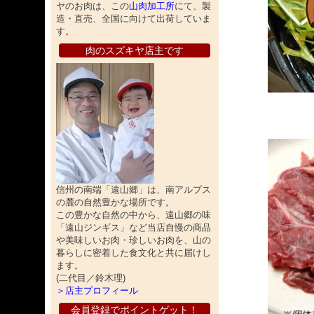
ヤのお肉は、この
山肉加工所
にて、製
造・直売、全国に向けて出荷していま
す。
肉のスズキヤ店主です
信州の南端「遠山郷」は、南アルプス
の麓の自然豊かな場所です。
この豊かな自然の中から、遠山郷の味
「遠山ジンギス」など当店自慢の商品
や美味しいお肉・珍しいお肉を、山の
暮らしに密着した食文化と共に届けし
ます。
(二代目／鈴木理)
＞店主プロフィール
会員登録でポイントゲット！