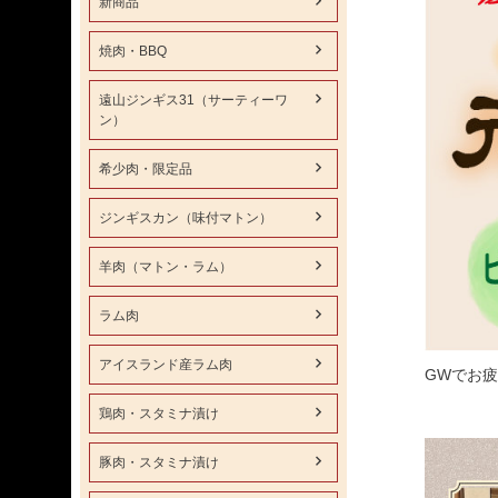
新商品
焼肉・BBQ
遠山ジンギス31（サーティーワ
ン）
希少肉・限定品
ジンギスカン（味付マトン）
羊肉（マトン・ラム）
ラム肉
アイスランド産ラム肉
GWでお
鶏肉・スタミナ漬け
豚肉・スタミナ漬け