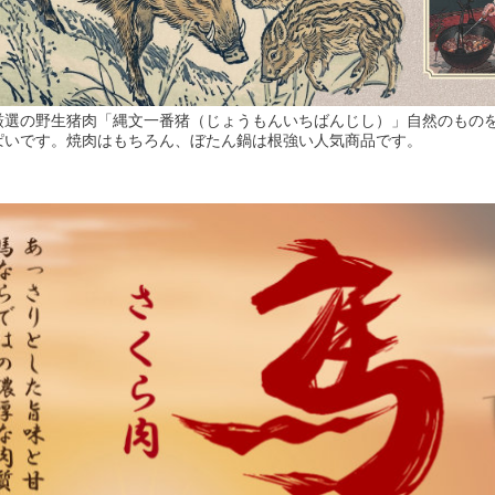
厳選の野生猪肉「縄文一番猪（じょうもんいちばんじし）」自然のもの
ぱいです。焼肉はもちろん、ぼたん鍋は根強い人気商品です。