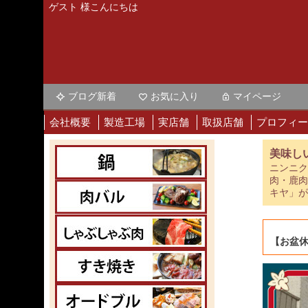
ゲスト 様こんにちは
ブログ新着
お気に入り
マイページ
会社概要
製造工場
実店舗
取扱店舗
プロフィー
美味し
ニンニク
肉・鹿肉
キヤ」が
【お盆