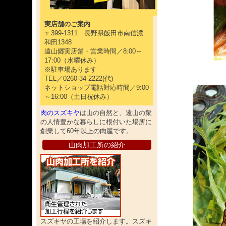
実店舗のご案内
〒399-1311 長野県飯田市南信濃
和田1348
遠山郷実店舗・営業時間／8:00～
17:00（水曜休み）
※駐車場あります
TEL／0260-34-2222(代)
ネットショップ電話対応時間／9:00
～16:00（土日祝休み）
肉のスズキヤ
は山の自然と、遠山の衆
の人情豊かな暮らしに根付いた場所に
創業して60年以上の肉屋です。
山肉加工所の紹介
スズキヤの工場を紹介します。スズキ