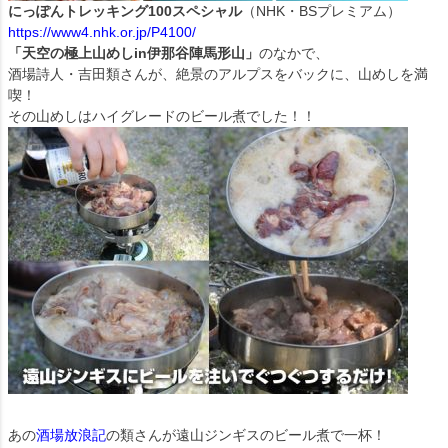
にっぽんトレッキング100スペシャル
（NHK・BSプレミアム）
https://www4.nhk.or.jp/P4100/
「天空の極上山めしin伊那谷陣馬形山」
のなかで、
酒場詩人・吉田類さんが、絶景のアルプスをバックに、山めしを満
喫！
その山めしはハイグレードのビール煮でした！！
あの
酒場放浪記
の類さんが遠山ジンギスのビール煮で一杯！