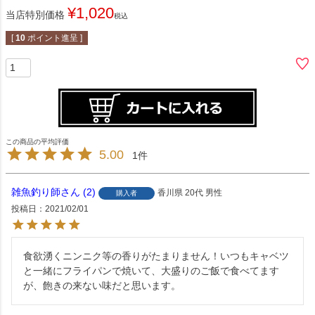
¥
1,020
当店特別価格
税込
[
10
ポイント進呈 ]
5.00
1
雑魚釣り師
2
香川県
20代
男性
購入者
投稿日
2021/02/01
食欲湧くニンニク等の香りがたまりません！いつもキャベツ
と一緒にフライパンで焼いて、大盛りのご飯で食べてます
が、飽きの来ない味だと思います。