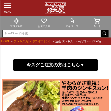
MENU
ブログ新着
お気に入り
マイページ
カート
HOME
ジンギスカン（味付マトン）
遠山ジンギス ハイグレード220g
今スグご注文の方はこちら▼