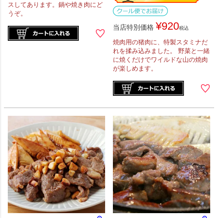
スしてあります。鍋や焼き肉にど
うぞ。
¥
920
当店特別価格
税込
焼肉用の猪肉に、特製スタミナだ
れを揉み込みました。 野菜と一緒
に焼くだけでワイルドな山の焼肉
が楽しめます。