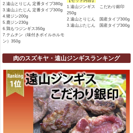
【セット内容】
2.遠山とりじん 定番タイプ380g
1.遠山ジンギス こだわり銀印
3.遠山ぶたじん 定番タイプ300g
250g
4.猪ジン200g
2.遠山とりじん 国産タイプ300g
5.鹿ジン230g
3.遠山ぶたじん 国産タイプ300g
6.鶏もつジンギス350g
7.テムチン（味付きボイルホルモ
ン）350g
肉のスズキヤ・遠山ジンギスランキング