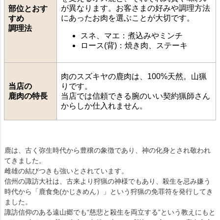
が異なります。お客さまの好みや調理方法
部位とおす
にあったお肉を選ぶことが大切です。
すめ
調理法
スネ、マエ：煮込みやミンチ
ロース(背)：焼き肉、ステーキ
肉のスズキヤの鹿肉は、100%天然。山猟
当店の
りです。
鹿肉の特長
当店では信頼できる腕のいい契約猟師さん
からしか仕入れません。
鹿は、古く弥生時代から豊穣の象徴であり、神の化身とされ敬われ
てきました。
雌雄の結びつきも強いとされています。
信州の諏訪大社は、古来より狩猟の神様でもあり、殺生を忌み嫌う
時代から「鹿食免(かじきめん）」という狩猟の免罪符を発行してき
ました。
諏訪信仰のある遠山郷でも“慈悲と殺生を両立する”という教えにもと