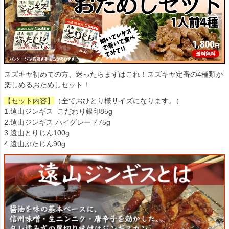
スズキヤ初めての方、迷ったらまずはこれ！スズキヤ定番の4種類が
楽しめるおためしセット！
【セット内容】
（全ておひとり様サイズになります。）
1.遠山ジンギス こだわり銀印85g
2.遠山ジンギス ハイグレード75g
3.遠山とりじん100g
4.遠山ぶたじん90g