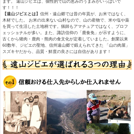
ます。 遠山ジビエは、個性的で山の恵みのうまみがいっぱいで
す！！！
【遠山ジビエとは】
信州・遠山郷では昔の年貢が、お米ではなく、
木材でした。 お米の出来ない山村なので、山の産物で、米や塩や薬
を買って生活した土地柄です。猟師もアマチュアではなく、プロフ
ェッショナルが多い。また、諏訪信仰の「鹿食免」が示すように、
古くから猪肉・鹿肉・熊肉の食文化が定着していました。創業以来
60数年、ジビエの聖地、信州遠山郷で鍛えられてきた 「山の肉屋」
スズキヤだから、品質・鮮度の良さには自信があります！