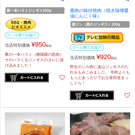
鹿肉の味付焼肉（焼き味噌醤
豚一本ハラミジンギス300g
油にんにく味）
鹿ジン（鹿のジンギス）200g
¥
950
当店特別価格
税込
豚の一本ハラミ（横隔膜の筋肉）
¥
920
当店特別価格
税込
そのハラミをジンギスのタレに漬
け込みました！
野生のシカ肉に遠山ジンギスのた
れをもみこみました。 羊肉よりも
もっとあっさりでお土産街道まっ
しぐら！