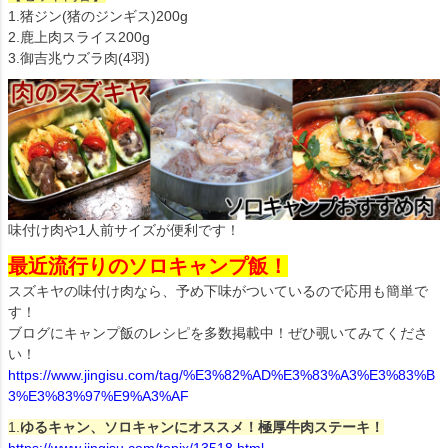
1.猪ジン(猪のジンギス)200g
2.鹿上肉スライス200g
3.御吉兆ウズラ肉(4羽)
味付け肉や1人前サイズが便利です！
最近流行りのソロキャンプ飯！
スズキヤの味付け肉なら、予め下味がついているので応用も簡単で
す！
ブログにキャンプ飯のレシピを多数掲載中！ぜひ覗いてみてくださ
い！
https://www.jingisu.com/tag/%E3%82%AD%E3%83%A3%E3%83%B
3%E3%83%97%E9%A3%AF
1.
ゆるキャン、ソロキャンにオススメ！極厚牛肉ステーキ！
https://www.jingisu.com/topix/13518.html