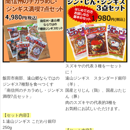
スズキヤの代表３種を一セット
に！
飯田市南部、遠山郷ならではの
遠山ジンギス スタンダード銀印
ジンギス7種類を食べつくす
（羊）、
「南信州のチカラめし・ジンギス
国産とりじん（鶏）、国産ぶたじ
満喫7点セット」
ん（豚）
肉のスズキヤの代表的3種を
お気軽にお試しいただけます。
【セット内容】
1.遠山ジンギス こだわり銀印
250g