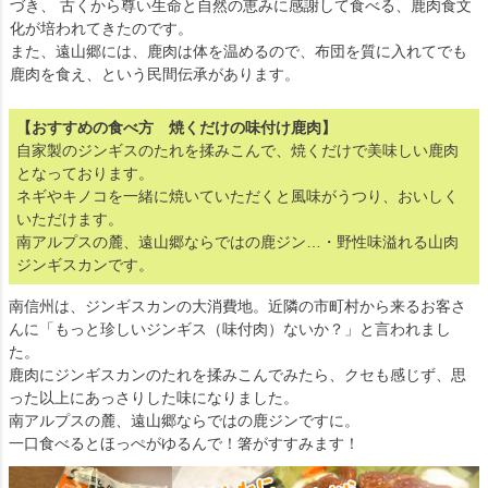
づき、 古くから尊い生命と自然の恵みに感謝して食べる、鹿肉食文
化が培われてきたのです。
また、遠山郷には、鹿肉は体を温めるので、布団を質に入れてでも
鹿肉を食え、という民間伝承があります。
【おすすめの食べ方 焼くだけの味付け鹿肉】
自家製のジンギスのたれを揉みこんで、焼くだけで美味しい鹿肉
となっております。
ネギやキノコを一緒に焼いていただくと風味がうつり、おいしく
いただけます。
南アルプスの麓、遠山郷ならではの鹿ジン…・野性味溢れる山肉
ジンギスカンです。
南信州は、ジンギスカンの大消費地。近隣の市町村から来るお客さ
んに「もっと珍しいジンギス（味付肉）ないか？」と言われまし
た。
鹿肉にジンギスカンのたれを揉みこんでみたら、クセも感じず、思
った以上にあっさりした味になりました。
南アルプスの麓、遠山郷ならではの鹿ジンですに。
一口食べるとほっぺがゆるんで！箸がすすみます！