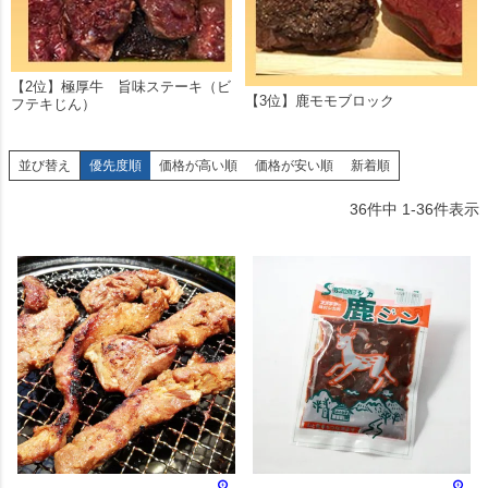
【2位】極厚牛 旨味ステーキ（ビ
【3位】鹿モモブロック
フテキじん）
並び替え
優先度順
価格が高い順
価格が安い順
新着順
36
件中
1
-
36
件表示