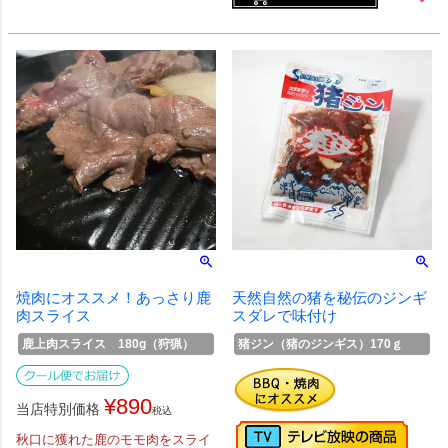
焼肉にオススメ！あっさり鹿
天然自然の猪を秘伝のジンギ
肉スライス
スダレで味付け
鹿上肉スライス 180g（狩猟）
猪ジン（猪のジンギス）170ｇ
¥
890
当店特別価格
税込
秋口に獲れた鹿のモモ肉をスライ