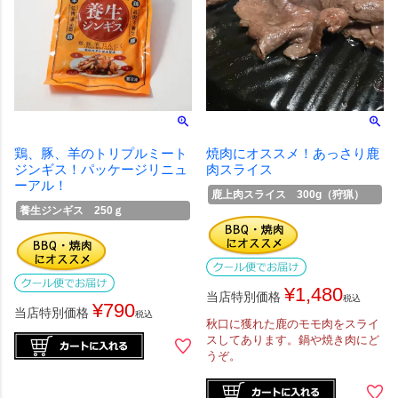
鶏、豚、羊のトリプルミート
焼肉にオススメ！あっさり鹿
ジンギス！パッケージリニュ
肉スライス
ーアル！
鹿上肉スライス 300g（狩猟）
養生ジンギス 250ｇ
¥
1,480
当店特別価格
税込
¥
790
当店特別価格
税込
秋口に獲れた鹿のモモ肉をスライ
スしてあります。鍋や焼き肉にど
うぞ。