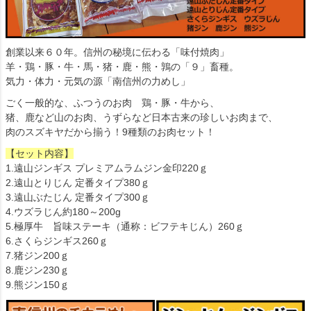
創業以来６０年。信州の秘境に伝わる「味付焼肉」
羊・鶏・豚・牛・馬・猪・鹿・熊・鶉の「９」畜種。
気力・体力・元気の源「南信州の力めし」
ごく一般的な、ふつうのお肉 鶏・豚・牛から、
猪、鹿など山のお肉、うずらなど日本古来の珍しいお肉まで、
肉のスズキヤだから揃う！9種類のお肉セット！
【セット内容】
1.遠山ジンギス プレミアムラムジン金印220ｇ
2.遠山とりじん 定番タイプ380ｇ
3.遠山ぶたじん 定番タイプ300ｇ
4.ウズラじん約180～200g
5.極厚牛 旨味ステーキ（通称：ビフテキじん）260ｇ
6.さくらジンギス260ｇ
7.猪ジン200ｇ
8.鹿ジン230ｇ
9.熊ジン150ｇ