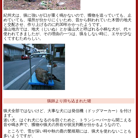
紀州犬は、猟に強いが口が重く鳴かないので、獲物を追っていても、止
めていても、場所が分かりにくいため、昔から飼われていた木曽の地犬
と交配させ、作り上げるのに約30年かかったようです。
遠山地方では、地犬（じいぬ）とか遠山犬と呼ばれる小柄な犬が、代々
使われてきましたが、その理由の一つは、猟をしない時に、エサが少な
くてすむためらしい。
猟師より持ち込まれた猪
猟犬全部ではないけど、大事な犬には発信機（ドッグマーカー）を付け
ます。
迷い犬、はぐれ犬になるのを防ぐためと、トランシーバーから聞こえる
音や鳴き声で、獲物や猟犬の所在や状況判断が分かるようなので。
ところで、雪が深い時や秋の鹿の繁殖期には、猟犬を使わないことも
多いようですが、