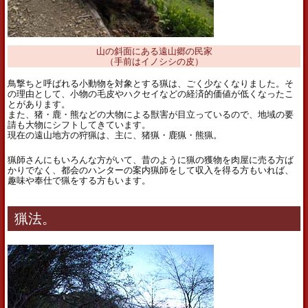
山の斜面にある遠山郷の民家
（手前はイノシシの皮）
鳥撃ちと呼ばれる小動物を対象とする猟は、ごく少なくなりました。そ
の理由として、小物の毛皮やハクセイなどの経済的価値が低くなったこ
とがあります。
また、猪・鹿・熊などの大物による獣害が目立っているので、地域の要
請も大物にシフトしてきています。
現在の遠山地方の狩猟は、主に、猪猟・鹿猟・熊猟。
猟師さんにもいろんな方がいて、昔のように猟の獲物を肉屋に売る方ば
かりでなく、都会のハンターの案内猟師をして収入を得る方もいれば、
趣味や奉仕で猟をする方もいます。
猟法。