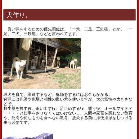
犬作り。
良い猟をするための優先順位は、「一犬、二足、三鉄砲」とか、「一
足、二犬、三鉄砲」などと言われてます。
猟犬を育て、訓練するなど、猟師をするにはお金もかかる。
狩猟には猟師や猟場と相性の良い犬を使いますが、犬の気性や大きさな
どで、
野生獣を捜す役、追い出す役、足止めする役、襲う役、オールマイティ
ー・・・と仕事をさせなくてはいけないし、人間や家畜を襲わない教育
や、死肉や変なものを食べない教育、放犬する前に排便排尿をしつける
事も必要です。