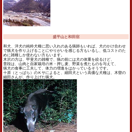
盛平山と和田宿
和犬、洋犬の純粋犬種に思い入れのある猟師もいれば、犬のかけ合わせ
で猟犬を作り上げることにやりがいを感じる方もいるし、低コストのた
めに雑種しか使わない方もいます。
木沢の方は、甲斐犬の雑種で、猟の前には犬の体重を絞るけど、
普段は、山肉と自家栽培の米・押し麦、野菜を煮たものを与えて、
猟犬の食事に工夫して、体力の増進をはかっているそうです。
十原（とっぱら）のＫサによると、細田犬という高価な犬種は、木曽の
細田さんが、作り上げた猟犬。