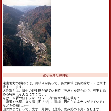
空から見た和田宿
遠山地方の猟師には、縄張りがあって、あの猟場はあの親方・・と大体
決まってます。
大物撃ちは、日中の野生獣が寝ている時（寝屋）を襲うので、狩猟を始
める時間はそんなに早くない。
今は、四駆の軽トラか、軽ジープに猟犬の檻を載せて、
―獣道や水場、ヌタ場（泥浴び）、湯場（岩からミネラルがでている）
などを塾知した―
山の懐まで行って、先ず、見切り（足跡、食み跡の下見）をします。