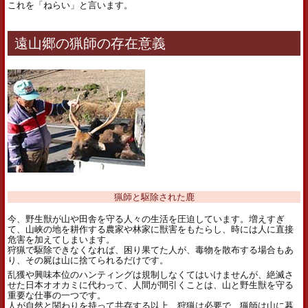
これを「ねらい」と言います。
遠山郷の猟師の存在意義
猟師と駆除された鹿
今、野生獣が山や田舎を守る人々の生活を圧迫しています。増えすぎ
て、山峡の地を耕作する農家や林家に獣害をもたらし、時には人に直接
危害を加えてしまいます。
狩猟で駆除できなくなれば、困り果てた人が、毒物を散布する場合もあ
り、その屍は山に捨てられるだけです。
乱獲や興味本位のハンティングは規制しなくてはいけませんが、絶滅さ
せた日本オオカミに代わって、人間が間引くことは、山と野生獣を守る
重要な仕事の一つです。
人が自然と関わりを持って共存する以上、狩猟は必要で、猟師は山に暮