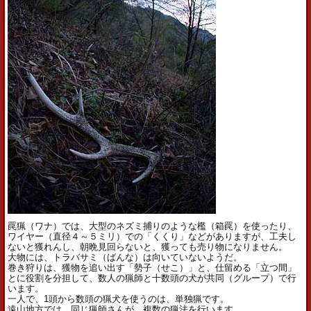
罠猟（ワナ）では、大型のネズミ捕りのような檻（箱罠）を使ったり、
ワイヤー（直径４～５ミリ）での「くくり」などがありますが、工夫し
ないと獲れんし、朝晩見回らないと、獲っても売り物になりません。
大物には、トラバサミ（ばんな）は向いていないようだ。
巻き狩りは、獲物を追い出す「勢子（せこ）」と、仕留める「立つ間」
とに役割を分担して、数人の猟師と十数頭の犬が共同（グループ）で行
います。
一人で、1頭から数頭の猟犬を使うのは、単独猟です。
遠山地方では、同じ猟師さんが、複数の猟法を行います。