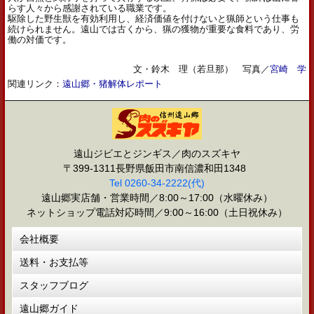
らす人々から感謝されている職業です。
駆除した野生獣を有効利用し、経済価値を付けないと猟師という仕事も
続けられません。遠山では古くから、猟の獲物が重要な食料であり、労
働の対価です。
文・鈴木 理（若旦那） 写真／
宮崎 学
関連リンク：
遠山郷・猪解体レポート
遠山ジビエとジンギス／肉のスズキヤ
〒399-1311長野県飯田市南信濃和田1348
Tel 0260-34-2222(代)
遠山郷実店舗・営業時間／8:00～17:00（水曜休み）
ネットショップ電話対応時間／9:00～16:00（土日祝休み）
会社概要
送料・お支払等
スタッフブログ
遠山郷ガイド