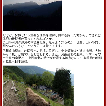
だけど、狩猟という重要な仕事を理解し興味を持った方から、できれば
猟師の後継者が育ってくれればとか、
奥山や河川の源流の環境変化を、最もよく知るのが、猟師、山師や釣り
師なんだろうな、という思いは持ってます。
信州遠山郷は、静岡県との県境に位置し、中央構造線が通る地層。大地
から「気」が出ていると言われる。また、お茶産地の北限、ヤマトイワ
ナ生息の南限と、 東西南北の特徴が合流する地点なので、動植物の種類
も数量も日本屈指。