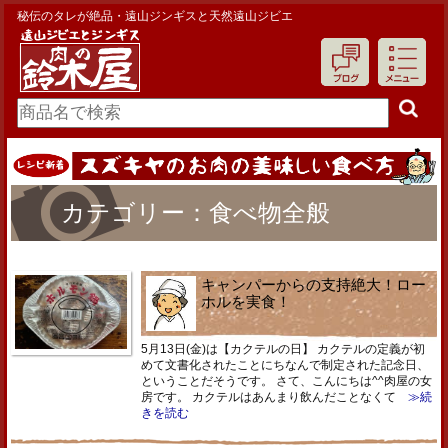
秘伝のタレが絶品・遠山ジンギスと天然遠山ジビエ
カテゴリー：食べ物全般
キャンパーからの支持絶大！ロー
ホルを実食！
5月13日(金)は【カクテルの日】 カクテルの定義が初
めて文書化されたことにちなんで制定された記念日、
ということだそうです。 さて、こんにちは^^肉屋の女
房です。 カクテルはあんまり飲んだことなくて
≫続
きを読む