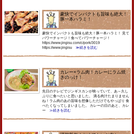
豪快でインパクトも旨味も絶大！
豚一本ハラミ！
豪快でインパクトも旨味も絶大！豚一本ハラミ！ 見て
パワーチャージ！食べてパワーチャージ！
https://www.jingisu.com/c/pork/3019
https://www.jingisu
≫続きを読む
カレー×ラム肉！カレーにラム焼
きのっけ！
先日のテレビでジンギスカンが映っていて、あ～久し
ぶりに食べたいと思いました。 滴る肉汁たまりません
ね！ラム肉のあの旨味を想像しただけでもやっぱり 食
べたくなってしまいました。 カレーの日のあと、カレ
ー
≫続きを読む