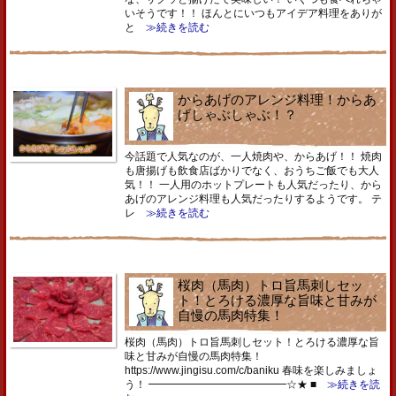
いそうです！！ ほんとにいつもアイデア料理をありが
と
≫続きを読む
からあげのアレンジ料理！からあ
げしゃぶしゃぶ！？
今話題で人気なのが、一人焼肉や、からあげ！！ 焼肉
も唐揚げも飲食店ばかりでなく、おうちご飯でも大人
気！！ 一人用のホットプレートも人気だったり、から
あげのアレンジ料理も人気だったりするようです。 テ
レ
≫続きを読む
桜肉（馬肉）トロ旨馬刺しセッ
ト！とろける濃厚な旨味と甘みが
自慢の馬肉特集！
桜肉（馬肉）トロ旨馬刺しセット！とろける濃厚な旨
味と甘みが自慢の馬肉特集！
https://www.jingisu.com/c/baniku 春味を楽しみましょ
う！ ━━━━━━━━━━━━━☆★ ■
≫続きを読