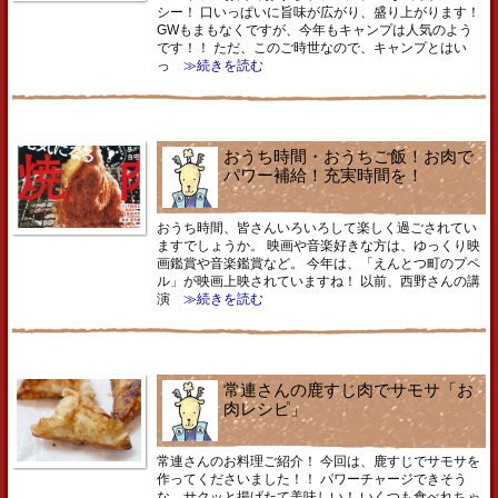
シー！ 口いっぱいに旨味が広がり、盛り上がります！
GWもまもなくですが、今年もキャンプは人気のよう
です！！ ただ、このご時世なので、キャンプとはい
っ
≫続きを読む
おうち時間・おうちご飯！お肉で
パワー補給！充実時間を！
おうち時間、皆さんいろいろして楽しく過ごされてい
ますでしょうか。 映画や音楽好きな方は、ゆっくり映
画鑑賞や音楽鑑賞など。 今年は、「えんとつ町のプペ
ル」が映画上映されていますね！ 以前、西野さんの講
演
≫続きを読む
常連さんの鹿すじ肉でサモサ「お
肉レシピ」
常連さんのお料理ご紹介！ 今回は、鹿すじでサモサを
作ってくださいました！！ パワーチャージできそう
な、サクッと揚げたて美味しい！ いくつも食べれちゃ