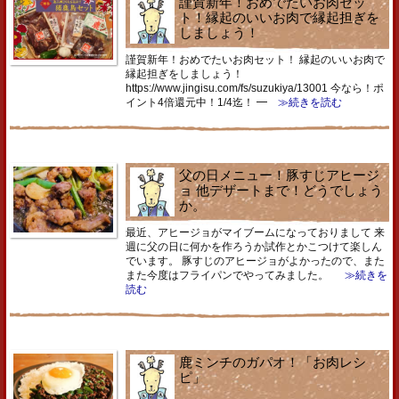
謹賀新年！おめでたいお肉セッ
ト！縁起のいいお肉で縁起担ぎを
しましょう！
謹賀新年！おめでたいお肉セット！ 縁起のいいお肉で
縁起担ぎをしましょう！
https://www.jingisu.com/fs/suzukiya/13001 今なら！ポ
イント4倍還元中！1/4迄！ ━
≫続きを読む
父の日メニュー！豚すじアヒージ
ョ 他デザートまで！どうでしょう
か。
最近、アヒージョがマイブームになっておりまして 来
週に父の日に何かを作ろうか試作とかこつけて楽しん
でいます。 豚すじのアヒージョがよかったので、また
また今度はフライパンでやってみました。
≫続きを
読む
鹿ミンチのガパオ！「お肉レシ
ピ」