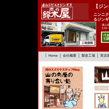
【ジン
ニンニク
るジンギ
Home
会社概要
製造工場
実店
ホーム