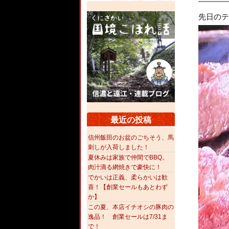
先日のテ
最近の投稿
信州飯田のお盆のごちそう、馬
刺しが入荷しました！
夏休みは家族で仲間でBBQ。
肉汁滴る網焼きで豪快に！
でかいは正義、柔らかいは歓
喜！【創業セールもあとわず
か】
この夏、本店イチオシの豚肉の
逸品！ 創業セールは7/31ま
で！