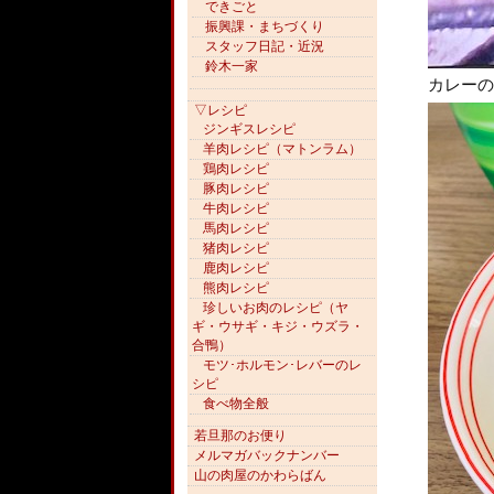
できごと
振興課・まちづくり
スタッフ日記・近況
鈴木一家
カレーの
▽レシピ
ジンギスレシピ
羊肉レシピ（マトンラム）
鶏肉レシピ
豚肉レシピ
牛肉レシピ
馬肉レシピ
猪肉レシピ
鹿肉レシピ
熊肉レシピ
珍しいお肉のレシピ（ヤ
ギ・ウサギ・キジ・ウズラ・
合鴨）
モツ･ホルモン･レバーのレ
シピ
食べ物全般
若旦那のお便り
メルマガバックナンバー
山の肉屋のかわらばん