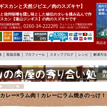
ギスカンと天然ジビエ／肉のスズキヤ】
と信州味噌を隠し味とした秘伝のタレを揉み込んで作
スカン【遠山ジンギス】の肉のスズキヤです
商品名
舗
取扱店舗
プロフィール
スタッフブログ
レシピ
解凍方法
▽ブログ
カレー×ラム肉！カレーにラム焼きのっけ！