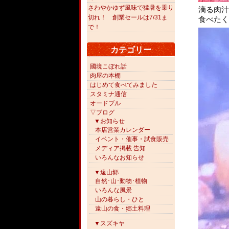
さわやかゆず風味で猛暑を乗り
滴る肉汁
切れ！ 創業セールは7/31ま
食べたく
で！
カテゴリー
國境こぼれ話
肉屋の本棚
はじめて食べてみました
スタミナ通信
オードブル
▽ブログ
▼お知らせ
本店営業カレンダー
イベント・催事・試食販売
メディア掲載 告知
いろんなお知らせ
▼遠山郷
自然･山･動物･植物
いろんな風景
山の暮らし・ひと
遠山の食・郷土料理
▼スズキヤ