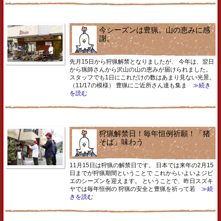
今シーズンは豊猟。山の恵みに感
謝。
先月15日から狩猟解禁となりましたが、 今年は、翌日
から猟師さんから沢山の山の恵みが届けられました。
スタッフでも1日にこれだけの数はあまり見ない光景。
（11/17の模様） 豊猟にご近所さん達も集ま
≫続き
を読む
狩猟解禁日！毎年恒例祈願！「猪
そば」味わう
11月15日は狩猟の解禁日です。 日本では来年の2月15
日までが狩猟期間ということで これからいよいよジビ
エのシーズンを迎えます。 ということで、昨日スズキ
ヤでは毎年恒例の 狩猟の安全と豊猟を祈って若
≫続
きを読む