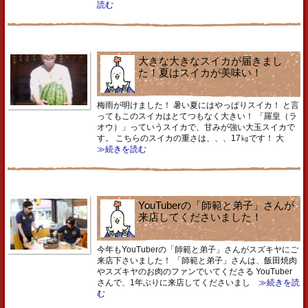
読む
大きな大きなスイカが届きまし
た！夏はスイカが美味い！
梅雨が明けました！ 暑い夏にはやっぱりスイカ！ と言
ってもこのスイカはとてつもなく大きい！ 「羅皇（ラ
オウ）」っていうスイカで、甘みが強い大玉スイカで
す。 こちらのスイカの重さは、、、17㎏です！ 大
≫続きを読む
YouTuberの「師範と弟子」さんが
来店してくださいました！
今年もYouTuberの「師範と弟子」さんがスズキヤにご
来店下さいました！ 「師範と弟子」さんは、飯田焼肉
やスズキヤのお肉のファンでいてくださる YouTuber
さんで、1年ぶりに来店してくださいまし
≫続きを読
む