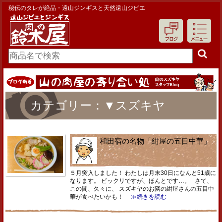
秘伝のタレが絶品・遠山ジンギスと天然遠山ジビエ
カテゴリー：▼スズキヤ
和田宿の名物「紺屋の五目中華」
５月突入しました！ わたしは月末30日になんと51歳に
なります。 ビックリですが、ほんとです…。 さて、
この間、久々に、 スズキヤのお隣の紺屋さんの五目中
華が食べたいかも！
≫続きを読む