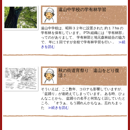
遠山中学校の学有林学習
遠山中学校は、昭和３２年に設置された 約１７ha の
学有林を保有しています。 PTA 組織には「学有林部」
ってのがありまして、 学有林部と地元森林組合の協力
で、 年に１回ですが全校で学有林学習を行い，
≫続
きを読む
秋の街道宵祭り 遠山をどり復
活！
そういえば、ここ数年、コロナも影響していますが、
「盆踊り」が途絶えてしまっています。 ある時、ひょ
んなことから、 盆踊りの名手と何気なく話していたと
ころ、 「オラぁ、もう踊れんかもなぁ。忘れちまっ
た
≫続きを読む