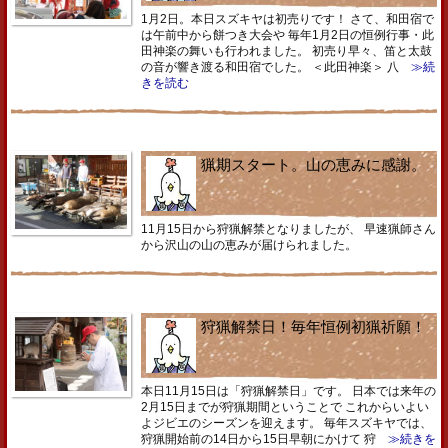
1月2日。本日スズキヤは初売りです！ さて、和田宿で
は午前中から餅つき大会や 毎年1月2日の恒例行事・此
田神楽の舞いも行われました。 初売り早々、笛と太鼓
の音が響き渡る和田宿でした。 ＜此田神楽＞ 八
≫続
きを読む
猟期スタート。山の恵みに感謝。
11月15日から狩猟解禁となりましたが、 早速猟師さん
から沢山の山の恵みが届けられました。
狩猟解禁日！毎年恒例初猟祈願！
本日11月15日は「狩猟解禁日」です。 日本では来年の
2月15日までが狩猟期間ということで これからいよい
よジビエのシーズンを迎えます。 毎年スズキヤでは、
狩猟開始前の14日から15日早朝にかけて 狩
≫続きを