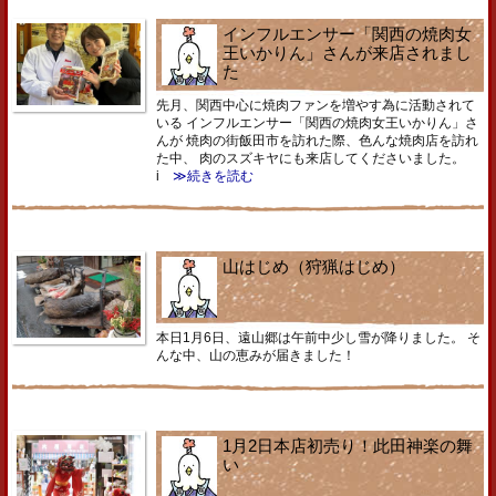
インフルエンサー「関西の焼肉女
王いかりん」さんが来店されまし
た
先月、関西中心に焼肉ファンを増やす為に活動されて
いる インフルエンサー「関西の焼肉女王いかりん」さ
んが 焼肉の街飯田市を訪れた際、色んな焼肉店を訪れ
た中、 肉のスズキヤにも来店してくださいました。
i
≫続きを読む
山はじめ（狩猟はじめ）
本日1月6日、遠山郷は午前中少し雪が降りました。 そ
んな中、山の恵みが届きました！
1月2日本店初売り！此田神楽の舞
い