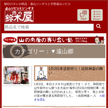
秘伝のタレが絶品・遠山ジンギスと天然遠山ジビエ
カテゴリー：▼遠山郷
1月2日本店初売り！此田神楽の舞
い
1月2日。本日スズキヤは初売りです！ さて、和田宿で
は午前中から餅つき大会や 毎年1月2日の恒例行事・此
田神楽の舞いも行われました。 初売り早々、笛と太鼓
の音が響き渡る和田宿でした。 ＜此田神楽＞ 八
≫続
きを読む