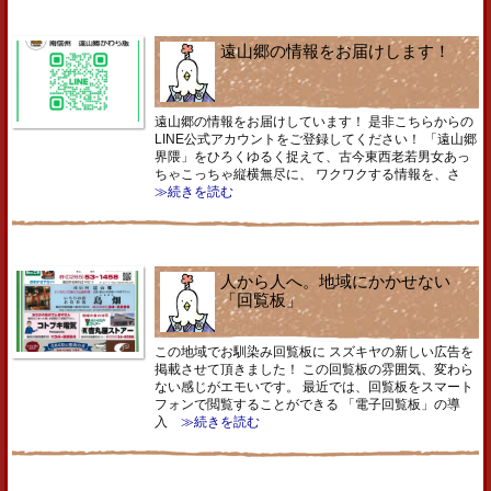
遠山郷の情報をお届けします！
遠山郷の情報をお届けしています！ 是非こちらからの
LINE公式アカウントをご登録してください！ 「遠山郷
界隈」をひろくゆるく捉えて、古今東西老若男女あっ
ちゃこっちゃ縦横無尽に、 ワクワクする情報を、さ
≫続きを読む
人から人へ。地域にかかせない
「回覧板」
この地域でお馴染み回覧板に スズキヤの新しい広告を
掲載させて頂きました！ この回覧板の雰囲気、変わら
ない感じがエモいです。 最近では、回覧板をスマート
フォンで閲覧することができる 「電子回覧板」の導
入
≫続きを読む