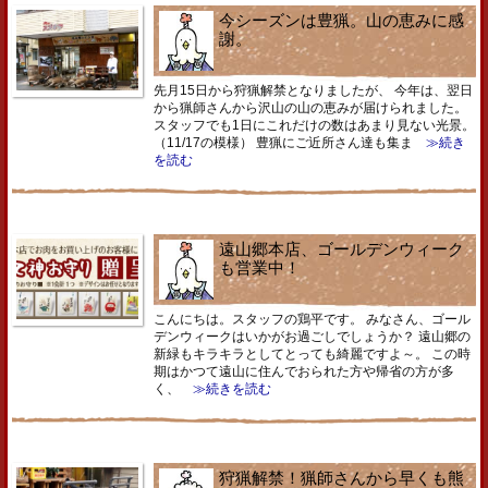
今シーズンは豊猟。山の恵みに感
謝。
先月15日から狩猟解禁となりましたが、 今年は、翌日
から猟師さんから沢山の山の恵みが届けられました。
スタッフでも1日にこれだけの数はあまり見ない光景。
（11/17の模様） 豊猟にご近所さん達も集ま
≫続き
を読む
遠山郷本店、ゴールデンウィーク
も営業中！
こんにちは。スタッフの鶏平です。 みなさん、ゴール
デンウィークはいかがお過ごしでしょうか？ 遠山郷の
新緑もキラキラとしてとっても綺麗ですよ～。 この時
期はかつて遠山に住んでおられた方や帰省の方が多
く、
≫続きを読む
狩猟解禁！猟師さんから早くも熊