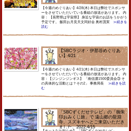
【今週のめぐりあい】4/28(木) 本日は弊社でスポンサ
ーをさせていただいている番組の放送があります。 内
容： 【長野県は宇宙県】 身近な宇宙のお話をうかがう
予定です。 飯田お月見天文同好会 奥村茂実
≫続きを
読む
【SBCラジオ・伊那谷めぐりあ
い】4/21
【今週のめぐりあい】4/21(木) 本日は弊社でスポンサ
ーをさせていただいている番組の放送があります。 内
容：【ジンジンジンギス】 「南信濃1500委員会③ そ
の具体的な活動とは？その2」 事務局長
≫続きを読
む
「SBCずくだせテレビ」の「御朱
印おみくじ旅」で 遠山郷の龍淵
寺、スズキヤへとご来店いただき
ました。2022.4/15
【ホットなお知らせ】 「SBCずくだせテレビ」