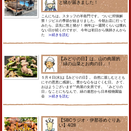
と猪が届きました！
こんにちは。スタッフの羊衛門です。 ついに狩猟解
禁！ジビエの季節が始まりました。 今朝お店に行って
みたら、店先に熊と猪が！ 例年は一週間くらいは獲れ
ない日が続くのですが、 今年は初日から猟師さんから
た
≫続きを読む
【みどりの日】は、山の肉屋的
「緑の山菜とお肉の日」！
５月４日(水)は【みどりの日】。 自然に親しむととも
にその恩恵に感謝し、豊かな心をはぐくむ日。 さて、
おはようございます^^肉屋の女房です。 「みどりの
日」なことにちなんで、緑の連想から日本植物園協
会
≫続きを読む
【SBCラジオ・伊那谷めぐりあ
い】4/28