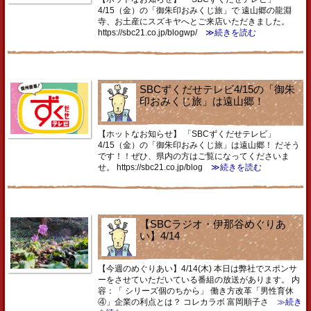
4/15（金）の「御朱印おみくじ旅」で 遠山郷の龍淵
寺、お土産にスズキヤへとご来店いただきました。
https://sbc21.co.jp/blogwp/
≫続きを読む
SBCずくだせテレビ4/15の「御朱
印おみくじ旅」は遠山郷！
【ホットなお知らせ】 「SBCずくだせテレビ」
4/15（金）の「御朱印おみくじ旅」は遠山郷！ だそう
です！！ぜひ、県内の方はご覧になってくださいま
せ。 https://sbc21.co.jp/blog
≫続きを読む
【SBCラジオ・伊那谷めぐりあ
い】4/14
【今週のめぐりあい】4/14(木) 本日は弊社でスポンサ
ーをさせていただいている番組の放送があります。 内
容：「 シリーズ個のちから」 働き方改革「男性育休
④」企業の利点とは？ コレカラボ 富岡順子さ
≫続き