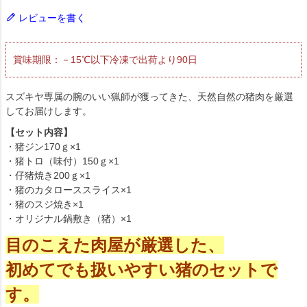
レビューを書く
賞味期限：－15℃以下冷凍で出荷より90日
スズキヤ専属の腕のいい猟師が獲ってきた、天然自然の猪肉を厳選
してお届けします。
【セット内容】
・猪ジン170ｇ×1
・猪トロ（味付）150ｇ×1
・仔猪焼き200ｇ×1
・猪のカタローススライス×1
・猪のスジ焼き×1
・オリジナル鍋敷き（猪）×1
目のこえた肉屋が厳選した、
初めてでも扱いやすい猪のセットで
す
。