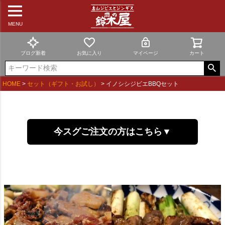
MENU
ブログ新着
お気に入り
マイページ
カート
HOME
セット（ギフト・お試し）
イノシシジビエBBQセット
今スグご注文の方はこちら▼