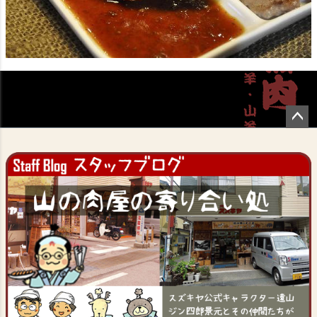
ペー
ジト
ップ
へ