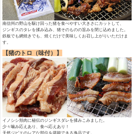
南信州の野山を駆け回った猪を食べやすい大きさにカットして、
ジンギスのタレを揉み込み、猪そのものの旨みを閉じ込めました。
鉄板でも網焼きでも、焼くだけで美味しくお召し上がりいただけま
す。
【猪のトロ（味付）】
イノシシ頬肉に秘伝のジンギスダレを揉みこみました。
少々噛み応えあり、食べ応えあり！
天然ジビエのレアな部位を堪能できる逸品です。