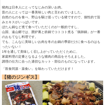
猪肉は日本人にとってなじみの深いお肉。
昔の人にとっては一番美味しい肉と言われていました。
自然のものを食べ、野山を駆け巡っている猪ですので、個性的で旨
みエキスがいっぱいです。
ぼたん鍋など煮て食べていただくのが一般的ですし、
山国、遠山郷では、囲炉裏と鉄鍋でコトコト煮る「猟師鍋」が一番
のおもてなし料理です。
でも、こんなに美味しいお肉を冬のお鍋の季節だけに食べるのはも
ったいない！
1年を通して美味しく召し上がっていただくために、
家庭料理の定番となるような猪肉の商品をそろえました。
調理の仕方に合った適切なカット・部位のものになっています。
「医食同源・薬食い」を味わっていただけます！
【猪のジンギス】