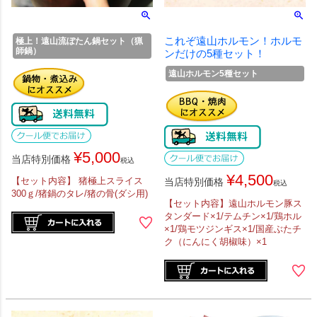
これぞ遠山ホルモン！ホルモ
極上！遠山流ぼたん鍋セット（猟
師鍋）
ンだけの5種セット！
遠山ホルモン5種セット
¥
5,000
当店特別価格
税込
¥
4,500
【セット内容】 猪極上スライス
当店特別価格
税込
300ｇ/猪鍋のタレ/猪の骨(ダシ用)
【セット内容】遠山ホルモン豚ス
タンダード×1/テムチン×1/鶏ホル
×1/鶏モツジンギス×1/国産ぶたチ
ク（にんにく胡椒味）×1