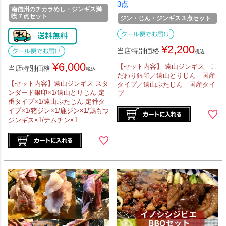
3点
南信州のチカラめし・ジンギス満
喫７点セット
ジン・じん・ジンギス３点セット
¥
2,200
当店特別価格
税込
¥
6,000
【セット内容】 遠山ジンギス こ
当店特別価格
税込
だわり銀印／遠山とりじん 国産
【セット内容】遠山ジンギス スタ
タイプ／遠山ぶたじん 国産タイ
ンダード銀印×1/遠山とりじん 定
プ
番タイプ×1/遠山ぶたじん 定番タ
イプ×1/猪ジン×1/鹿ジン×1/鶏もつ
ジンギス×1/テムチン×1