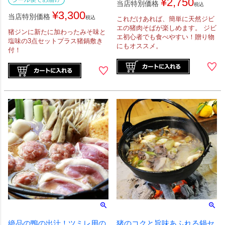
¥
2,750
当店特別価格
税込
¥
3,300
当店特別価格
税込
これだけあれば、簡単に天然ジビ
エの猪肉そばが楽しめます。 ジビ
猪ジンに新たに加わったみそ味と
エ初心者でも食べやすい！贈り物
塩味の3点セットプラス猪鍋敷き
にもオススメ。
付！
絶品の鴨の出汁！ツミレ用の
猪のコクと旨味あふれる鍋セ