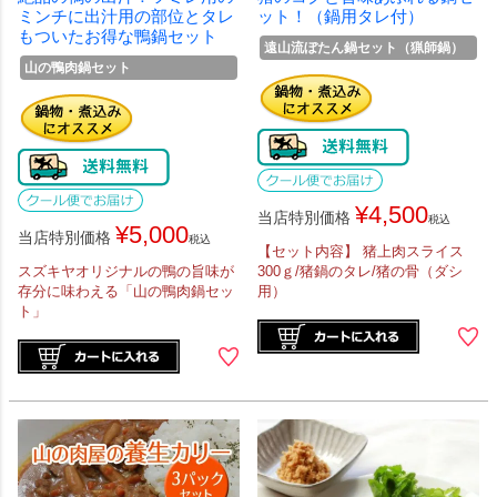
ミンチに出汁用の部位とタレ
ット！（鍋用タレ付）
もついたお得な鴨鍋セット
遠山流ぼたん鍋セット（猟師鍋）
山の鴨肉鍋セット
¥
4,500
当店特別価格
税込
¥
5,000
当店特別価格
税込
【セット内容】 猪上肉スライス
スズキヤオリジナルの鴨の旨味が
300ｇ/猪鍋のタレ/猪の骨（ダシ
存分に味わえる「山の鴨肉鍋セッ
用）
ト」