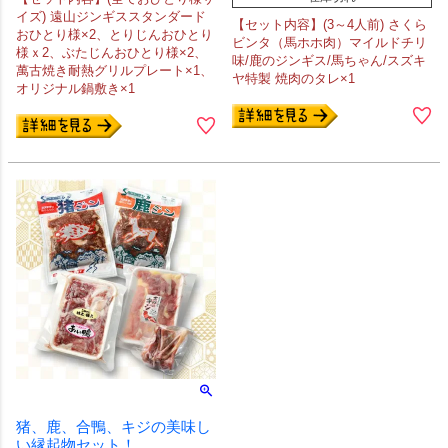
イズ) 遠山ジンギススタンダード
【セット内容】(3～4人前) さくら
おひとり様×2、とりじんおひとり
ビンタ（馬ホホ肉）マイルドチリ
様ｘ2、ぶたじんおひとり様×2、
味/鹿のジンギス/馬ちゃん/スズキ
萬古焼き耐熱グリルプレート×1、
ヤ特製 焼肉のタレ×1
オリジナル鍋敷き×1
猪、鹿、合鴨、キジの美味し
い縁起物セット！