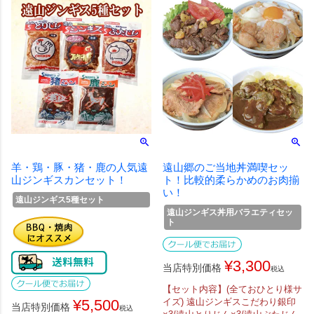
羊・鶏・豚・猪・鹿の人気遠
遠山郷のご当地丼満喫セッ
山ジンギスカンセット！
ト！比較的柔らかめのお肉揃
い！
遠山ジンギス5種セット
遠山ジンギス丼用バラエティセッ
ト
¥
3,300
当店特別価格
税込
【セット内容】(全ておひとり様サ
¥
5,500
イズ) 遠山ジンギスこだわり銀印
当店特別価格
税込