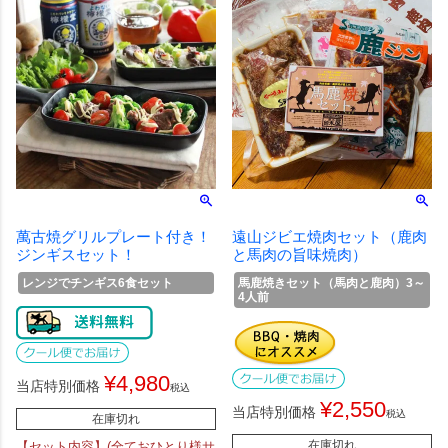
萬古焼グリルプレート付き！
遠山ジビエ焼肉セット（鹿肉
ジンギスセット！
と馬肉の旨味焼肉）
レンジでチンギス6食セット
馬鹿焼きセット（馬肉と鹿肉）3～
4人前
¥
4,980
当店特別価格
税込
¥
2,550
当店特別価格
税込
在庫切れ
在庫切れ
【セット内容】(全ておひとり様サ