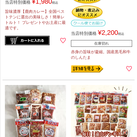
¥
1,980
当店特別価格
税込
旨味濃厚【鹿肉カレー】全国ベス
トテンに選出の美味しさ！簡単レ
トルト！ プレゼントやお土産に最
適です。
¥
2,200
当店特別価格
税込
在庫切れ
赤身の旨味が凝縮。国産黒毛和牛
のしんたま