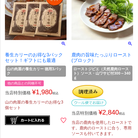
養生カリーのお得な3パック
鹿肉の旨味たっぷりロースト
セット！ギフトにも最適
(ブロック）
山の肉屋の養生カリー 徳用3パッ
ローストジビエ（天然鹿肉ロース
ク
ト）ソース・山ワサビ付300～340
ｇ
他の商品との同梱不可
¥
1,980
当店特別価格
税込
山の肉屋の養生カリーのお得な3
個セット
¥
2,840
当店特別価格
税込
当店の鹿肉を使用したローストで
す。鹿肉のローストに合う、専用
ソースも付いてきます。