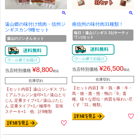
遠山郷の味付け焼肉・信州ジ
南信州の味付肉31種類！
ンギスカン9種セット
毎日！遠山ジンギス 31(サーティ
ワン)セット
遠山のジンさんセット
¥
26,500
¥
8,800
当店特別価格
当店特別価格
税込
税込
在庫切れ
在庫切れ
【セット内容】羊・鶏・豚・牛・
【セット内容】遠山ジンギス プレ
馬・猪・鹿・熊・鴨の「9」畜
ミアムラムジン金印×1／遠山とり
種。様々な部位・肉質を味わい尽
じん 定番タイプ×1／遠山ぶたじ
くす「31」種類。
ん 定番タイプ×1／極厚牛 旨味
ステーキ×1 他、計9種類