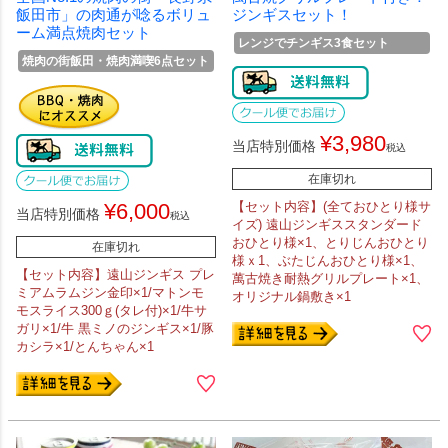
飯田市」の肉通が唸るボリュ
ジンギスセット！
ーム満点焼肉セット
レンジでチンギス3食セット
焼肉の街飯田・焼肉満喫6点セット
¥
3,980
当店特別価格
税込
在庫切れ
¥
6,000
【セット内容】(全ておひとり様サ
当店特別価格
税込
イズ) 遠山ジンギススタンダード
おひとり様×1、とりじんおひとり
在庫切れ
様ｘ1、ぶたじんおひとり様×1、
【セット内容】遠山ジンギス プレ
萬古焼き耐熱グリルプレート×1、
ミアムラムジン金印×1/マトンモ
オリジナル鍋敷き×1
モスライス300ｇ(タレ付)×1/牛サ
ガリ×1/牛 黒ミノのジンギス×1/豚
カシラ×1/とんちゃん×1