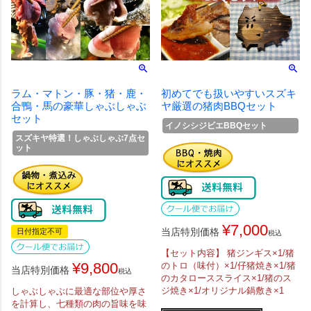
ラム・マトン・豚・猪・鹿・
初めてでも扱いやすいスズキ
合鴨・馬の豪華しゃぶしゃぶ
ヤ厳選の猪肉BBQセット
セット
イノシシジビエBBQセット
スズキヤ特選！しゃぶしゃぶ7点セ
ット
¥
7,000
当店特別価格
日付指定不可
税込
【セット内容】 猪ジンギス×1/猪
¥
9,800
のトロ（味付）×1/仔猪焼き×1/猪
当店特別価格
税込
のカタローススライス×1/猪のス
ジ焼き×1/オリジナル鍋敷き×1
しゃぶしゃぶに最適な部位や厚さ
を計算し、七種類の肉の旨味を味