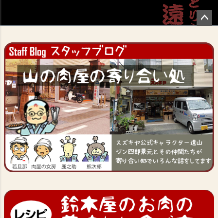
ペー
ジト
ップ
へ