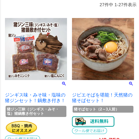
27
件中
1
-
27
件表示
ジンギス味・みそ味・塩味の
ジビエそばを堪能！天然猪の
猪ジンセット！鍋敷き付き！
猪そばセット！
猪ジン三昧（ジンギス・みそ・
猪そばセット（2～3人前）
塩）猪鍋敷き付セット