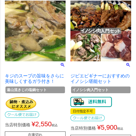
キジのスープの旨味をさらに
ジビエビギナーにおすすめの
美味しくするガラ付き！
イノシシ堪能セット
遠山流きじの塩鍋セット
イノシシ肉入門セット
日付指定不可
¥
2,550
当店特別価格
税込
¥
5,900
当店特別価格
税込
在庫切れ