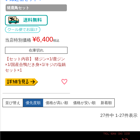
猪鹿鳥セット
¥
6,400
当店特別価格
税込
在庫切れ
【セット内容】 猪ジン×1/鹿ジン
×1/国産合鴨だき身×1/キジの塩鍋
セット×1
並び替え
優先度順
価格が高い順
価格が安い順
新着順
27
件中
1
-
27
件表示