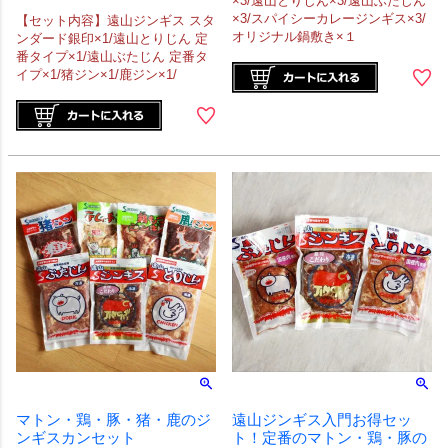
×3/遠山とりじん×3/遠山ぶたじん
×3/スパイシーカレージンギス×3/
【セット内容】遠山ジンギス スタ
オリジナル鍋敷き×１
ンダード銀印×1/遠山とりじん 定
番タイプ×1/遠山ぶたじん 定番タ
イプ×1/猪ジン×1/鹿ジン×1/
マトン・鶏・豚・猪・鹿のジ
遠山ジンギス入門お得セッ
ンギスカンセット
ト！定番のマトン・鶏・豚の