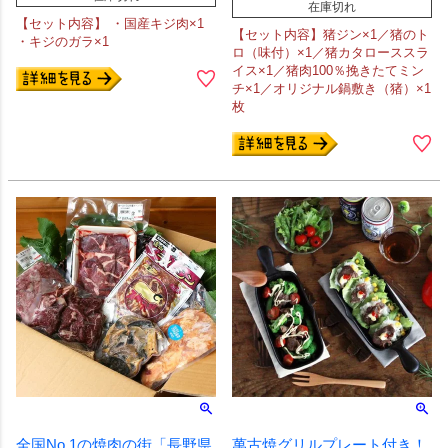
在庫切れ
【セット内容】 ・国産キジ肉×1
【セット内容】猪ジン×1／猪のト
・キジのガラ×1
ロ（味付）×1／猪カタローススラ
イス×1／猪肉100％挽きたてミン
チ×1／オリジナル鍋敷き（猪）×1
枚
全国No.1の焼肉の街「長野県
萬古焼グリルプレート付き！