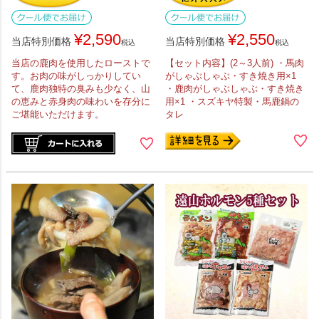
¥
2,590
¥
2,550
当店特別価格
当店特別価格
税込
税込
当店の鹿肉を使用したローストで
【セット内容】(2～3人前) ・馬肉
す。お肉の味がしっかりしてい
がしゃぶしゃぶ・すき焼き用×1
て、鹿肉独特の臭みも少なく、山
・鹿肉がしゃぶしゃぶ・すき焼き
の恵みと赤身肉の味わいを存分に
用×1 ・スズキヤ特製・馬鹿鍋の
ご堪能いただけます。
タレ