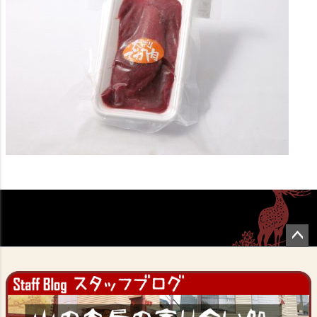
ペー
ジト
ップ
へ