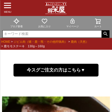
MENU
ブログ新着
お気に入り
マイページ
カート
HOME
ジビエ肉（猪・鹿・熊・その他狩猟肉）
鹿肉（天然）
鹿モモステーキ 130g～160g
今スグご注文の方はこちら▼