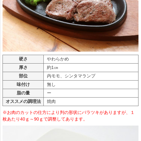
硬さ
やわらかめ
厚さ
約1㎝
部位
内モモ、シンタマランプ
味付け
無し
脂の量
ー
オススメの調理法
焼肉
※お肉のカットの仕方により判の形状にバラツキがありますが、１
枚あたり40ｇ～90ｇで調整してあります。