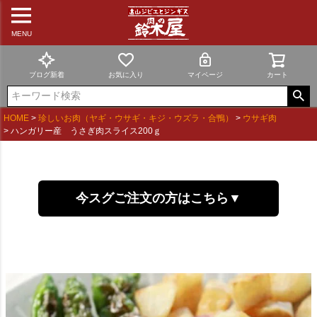
MENU
ブログ新着
お気に入り
マイページ
カート
HOME
珍しいお肉（ヤギ・ウサギ・キジ・ウズラ・合鴨）
ウサギ肉
ハンガリー産 うさぎ肉スライス200ｇ
今スグご注文の方はこちら▼