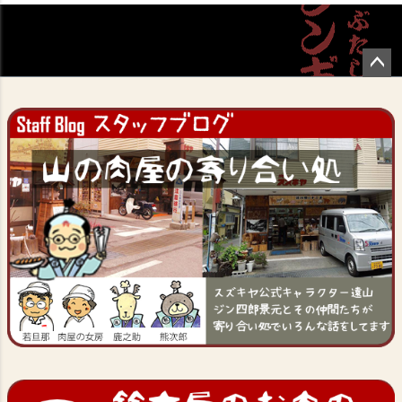
ペー
ジト
ップ
へ