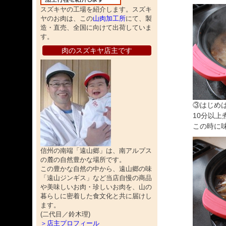
スズキヤの工場を紹介します。スズキ
ヤのお肉は、この
山肉加工所
にて、製
造・直売、全国に向けて出荷していま
す。
肉のスズキヤ店主です
③はじめ
10分以上
この時に
信州の南端「遠山郷」は、南アルプス
の麓の自然豊かな場所です。
この豊かな自然の中から、遠山郷の味
「遠山ジンギス」など当店自慢の商品
や美味しいお肉・珍しいお肉を、山の
暮らしに密着した食文化と共に届けし
ます。
(二代目／鈴木理)
＞店主プロフィール