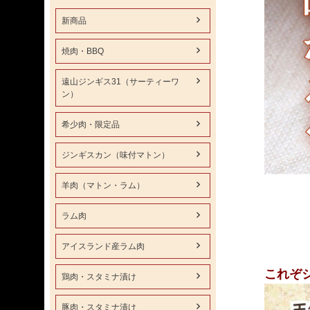
新商品
焼肉・BBQ
遠山ジンギス31（サーティーワ
ン）
希少肉・限定品
ジンギスカン（味付マトン）
羊肉（マトン・ラム）
ラム肉
アイスランド産ラム肉
これぞ
鶏肉・スタミナ漬け
豚肉・スタミナ漬け