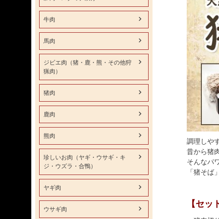
牛肉
馬肉
ジビエ肉（猪・鹿・熊・その他狩
猟肉）
猪肉
鹿肉
熊肉
調理しや
昔から猪
珍しいお肉（ヤギ・ウサギ・キ
そんなパ
ジ・ウズラ・合鴨）
「猪そば
ヤギ肉
【セッ
ウサギ肉