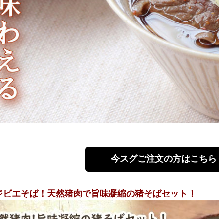
今スグご注文の方はこちら
ジビエそば！天
然猪肉で旨味凝縮の猪そばセット！