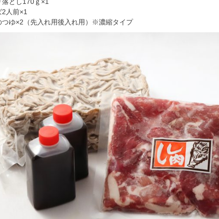
落とし170ｇ×1
2人前×1
のつゆ×2（先入れ用後入れ用）※濃縮タイプ