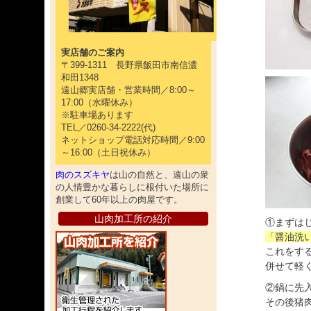
実店舗のご案内
〒399-1311 長野県飯田市南信濃
和田1348
遠山郷実店舗・営業時間／8:00～
17:00（水曜休み）
※駐車場あります
TEL／0260-34-2222(代)
ネットショップ電話対応時間／9:00
～16:00（土日祝休み）
肉のスズキヤ
は山の自然と、遠山の衆
の人情豊かな暮らしに根付いた場所に
創業して60年以上の肉屋です。
山肉加工所の紹介
①まずは
「醤油洗
これをす
併せて軽
②鍋に先
その後猪