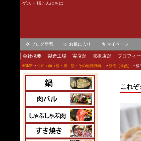
ゲスト 様こんにちは
ブログ新着
お気に入り
マイページ
会社概要
製造工場
実店舗
取扱店舗
プロフィー
HOME
ジビエ肉（猪・鹿・熊・その他狩猟肉）
猪肉（天然）
猪
これぞ