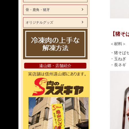
骨・鹿角・猪牙
オリジナルグッズ
【猪そ
＜材料＞
・猪そば
・玉ねぎ
・長ネギ
遠山郷・店舗紹介