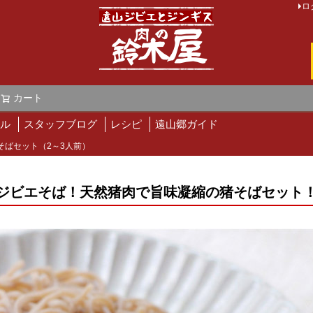
ロ
カート
検索
ル
スタッフブログ
レシピ
遠山郷ガイド
そばセット（2～3人前）
ジビエそば！天然猪肉で旨味凝縮の猪そばセット