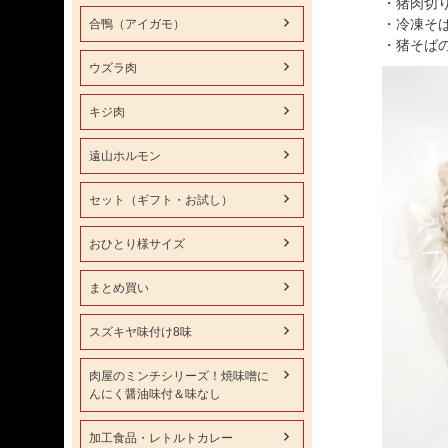
・猪肉切り
・冷凍そば
合鴨（アイガモ）
・猪そば
ウズラ肉
キジ肉
遠山ホルモン
セット（ギフト・お試し）
おひとり様サイズ
まとめ買い
スズキヤ味付け8味
肉屋のミンチシリーズ！焼味噌に
んにく醤油味付＆味なし
加工食品・レトルトカレー