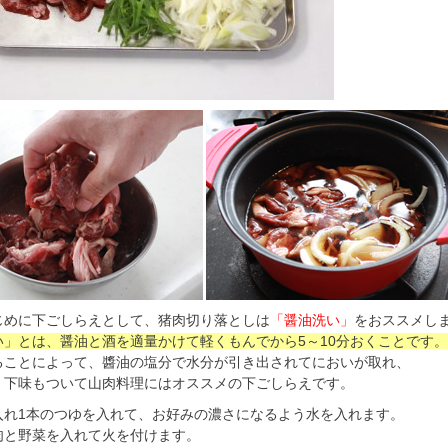
じめに下ごしらえとして、猪肉切り落としは
「醤油洗い」
をおススメし
い」とは、醤油と酒を適量かけて軽くもんでから5～10分おくことです。
ることによって、醬油の塩分で水分が引き出されてにおいが取れ、
く下味もついて山肉料理にはオススメの下ごしらえです。
入れ1本のつゆを入れて、お好みの濃さになるよう水を入れます。
肉と野菜を入れて火を付けます。