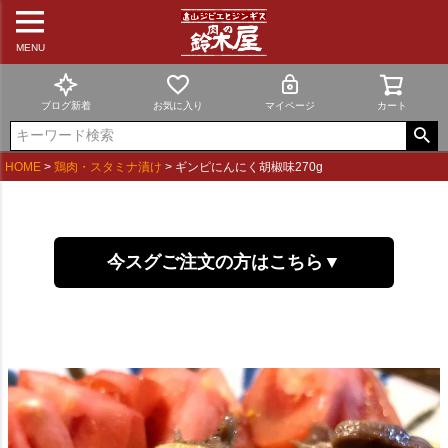
MENU
ブログ新着
お気に入り
マイページ
カート
HOME
鶏肉・スタミナ漬け
ギンピにんにく胡椒味270g
今スグご注文の方はこちら▼