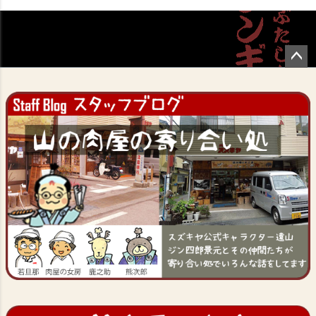
ペー
ジト
ップ
へ