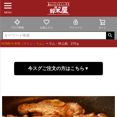
MENU
ブログ新着
お気に入り
マイページ
カート
HOME
羊肉（マトン・ラム）
ラム・特上肉 270ｇ
今スグご注文の方はこちら▼