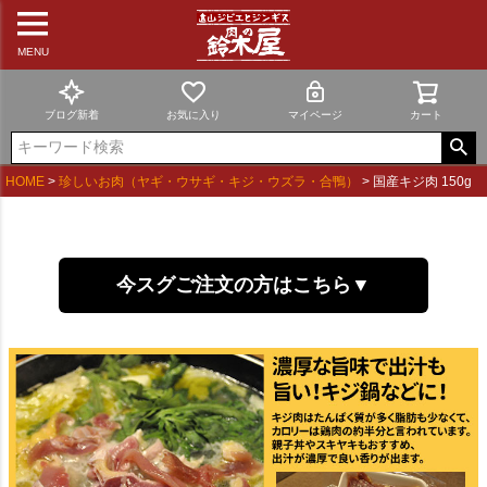
MENU
ブログ新着
お気に入り
マイページ
カート
HOME
珍しいお肉（ヤギ・ウサギ・キジ・ウズラ・合鴨）
国産キジ肉 150g
今スグご注文の方はこちら▼