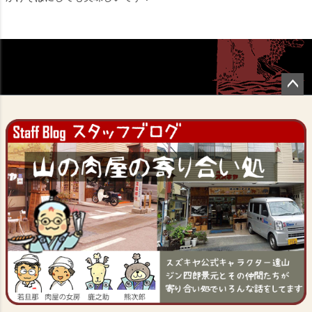
ペー
ジト
ップ
へ