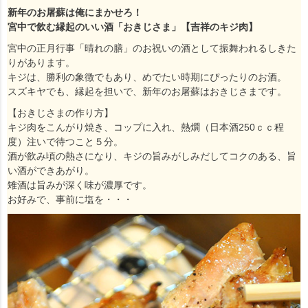
新年のお屠蘇は俺にまかせろ！
宮中で飲む縁起のいい酒「おきじさま」【吉祥のキジ肉】
宮中の正月行事「晴れの膳」のお祝いの酒として振舞われるしきた
りがあります。
キジは、勝利の象徴でもあり、めでたい時期にぴったりのお酒。
スズキヤでも、縁起を担いで、新年のお屠蘇はおきじさまです。
【おきじさまの作り方】
キジ肉をこんがり焼き、コップに入れ、熱燗（日本酒250ｃｃ程
度）注いで待つこと５分。
酒が飲み頃の熱さになり、キジの旨みがしみだしてコクのある、旨
い酒ができあがり。
雉酒は旨みが深く味が濃厚です。
お好みで、事前に塩を・・・