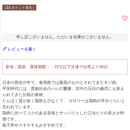
[
21
ポイント進呈 ]
申し訳ございません。ただいま在庫がございません。
レビューを書く
産地：国産 賞味期限：－15℃以下冷凍で出荷より90日
日本の歴史の中で、食用肉では最高のものとされてきたキジ肉。
平安時代には、貴族社会のハレの饗膳、宮中の元日の儀式にも添え
られてきた伝統の食材。
たんぱく質が多く脂肪も少なくて、 カロリーは鶏肉の半分ぐらいと
言われています。
鶏肉に比べてコクのある旨味とサッパリとした口当たりの良さが特
徴です。
親子丼やスキヤキもおすすめです。