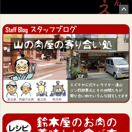
ペー
ジト
ップ
へ