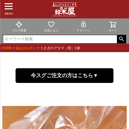
MENU
ブログ新着
お気に入り
マイページ
カート
HOME
遠山ホルモン
うさぎのアタマ（骨）1個
今スグご注文の方はこちら▼