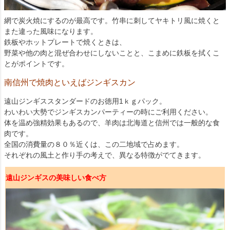
網で炭火焼にするのが最高です。竹串に刺してヤキトリ風に焼くと
また違った風味になります。
鉄板やホットプレートで焼くときは、
野菜や他の肉と混ぜ合わせにしないことと、こまめに鉄板を拭くこ
とがポイントです。
南信州で焼肉といえばジンギスカン
遠山ジンギススタンダードのお徳用1ｋｇパック。
わいわい大勢でジンギスカンパーティーの時にご利用ください。
体を温め強精効果もあるので、羊肉は北海道と信州では一般的な食
肉です。
全国の消費量の８０％近くは、この二地域で占めます。
それぞれの風土と作り手の考えで、異なる特徴がでてきます。
遠山ジンギスの美味しい食べ方