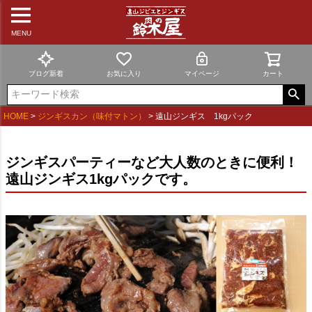
MENU
ブログ新着
お気に入り
マイページ
カート
HOME
ジンギスカン（味付マトン）
遠山ジンギス 1kgパック
ジンギスパーティーなど大人数のときに便利！
遠山ジンギス1kgパックです。