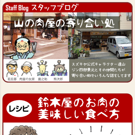
ジト
ップ
へ