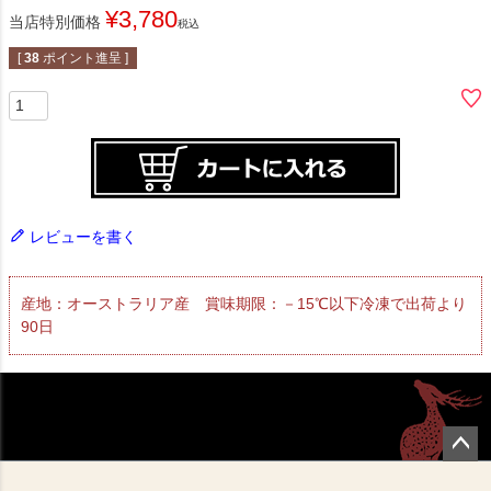
¥
3,780
当店特別価格
税込
[
38
ポイント進呈 ]
レビューを書く
産地：オーストラリア産 賞味期限：－15℃以下冷凍で出荷より
90日
ペー