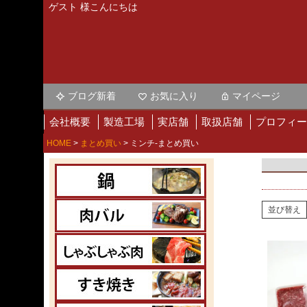
ゲスト 様こんにちは
ブログ新着
お気に入り
マイページ
会社概要
製造工場
実店舗
取扱店舗
プロフィー
HOME
まとめ買い
ミンチ-まとめ買い
並び替え