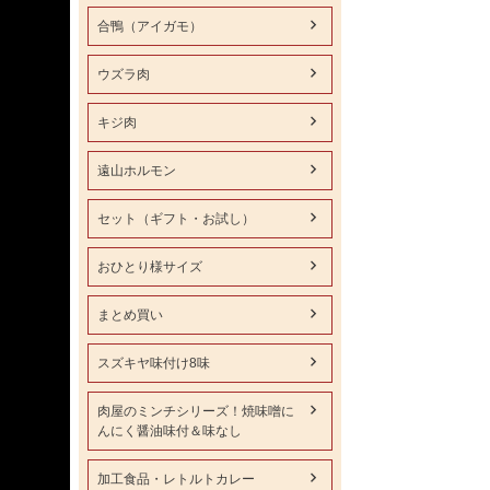
合鴨（アイガモ）
ウズラ肉
キジ肉
遠山ホルモン
セット（ギフト・お試し）
おひとり様サイズ
まとめ買い
スズキヤ味付け8味
肉屋のミンチシリーズ！焼味噌に
んにく醤油味付＆味なし
加工食品・レトルトカレー