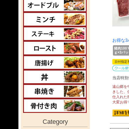
お得な3
猪肉100
ｇ×3パッ
日付指定
当店特別
遠山郷を
きした、
仕入れた
大変お得
Category