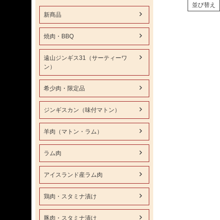
並び替え
新商品
焼肉・BBQ
遠山ジンギス31（サーティーワ
ン）
希少肉・限定品
ジンギスカン（味付マトン）
羊肉（マトン・ラム）
ラム肉
アイスランド産ラム肉
鶏肉・スタミナ漬け
豚肉・スタミナ漬け