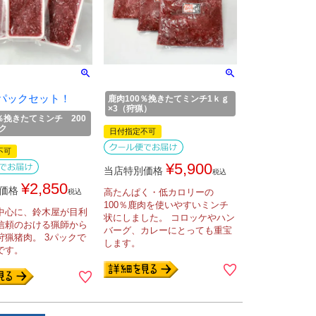
パックセット！
鹿肉100％挽きたてミンチ1ｋｇ
×3（狩猟）
％挽きたてミンチ 200
ク
日付指定不可
不可
¥
5,900
当店特別価格
税込
¥
2,850
価格
高たんぱく・低カロリーの
税込
100％鹿肉を使いやすいミンチ
中心に、鈴木屋が目利
状にしました。 コロッケやハン
信頼のおける猟師から
バーグ、カレーにとっても重宝
狩猟猪肉。 3パックで
します。
です。