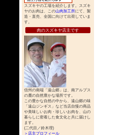
スズキヤの工場を紹介します。スズキ
ヤのお肉は、この
山肉加工所
にて、製
造・直売、全国に向けて出荷していま
す。
肉のスズキヤ店主です
信州の南端「遠山郷」は、南アルプス
の麓の自然豊かな場所です。
この豊かな自然の中から、遠山郷の味
「遠山ジンギス」など当店自慢の商品
や美味しいお肉・珍しいお肉を、山の
暮らしに密着した食文化と共に届けし
ます。
(二代目／鈴木理)
＞店主プロフィール