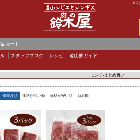
ロ
カート
検索
ル
スタッフブログ
レシピ
遠山郷ガイド
ミンチ-まとめ買い
優先度順
価格が高い順
価格が安い順
新着順