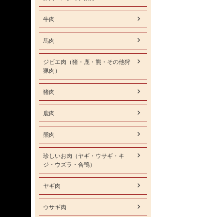
牛肉
馬肉
ジビエ肉（猪・鹿・熊・その他狩
猟肉）
猪肉
鹿肉
熊肉
珍しいお肉（ヤギ・ウサギ・キ
ジ・ウズラ・合鴨）
ヤギ肉
ウサギ肉