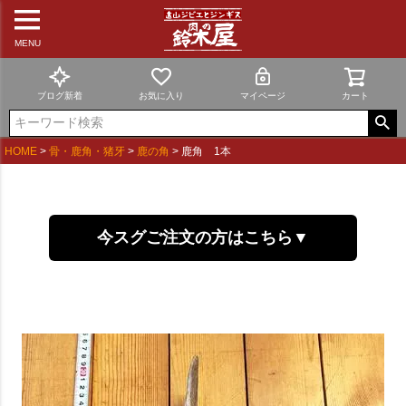
MENU
ブログ新着
お気に入り
マイページ
カート
HOME
骨・鹿角・猪牙
鹿の角
鹿角 1本
今スグご注文の方はこちら▼