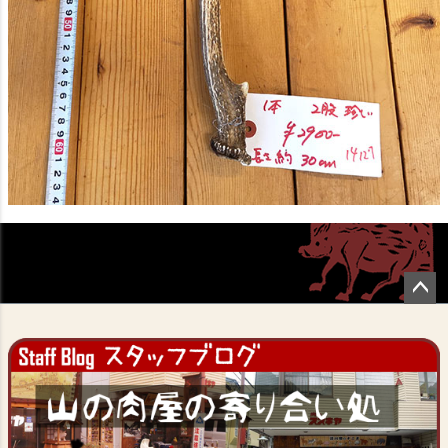
ペー
ジト
ップ
へ