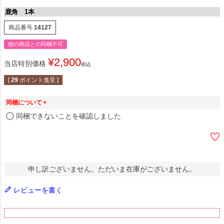
鹿角 1本
商品番号
14127
他の商品との同梱不可
¥
2,900
当店特別価格
税込
[
29
ポイント進呈 ]
同梱について
(
同梱できないことを確認しました
必
須
)
申し訳ございません。ただいま在庫がございません。
レビューを書く