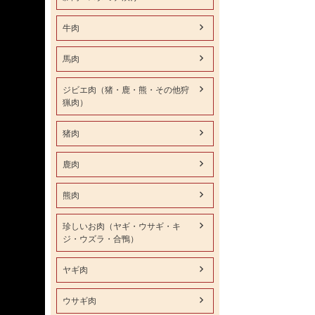
牛肉
馬肉
ジビエ肉（猪・鹿・熊・その他狩
猟肉）
猪肉
鹿肉
熊肉
珍しいお肉（ヤギ・ウサギ・キ
ジ・ウズラ・合鴨）
ヤギ肉
ウサギ肉