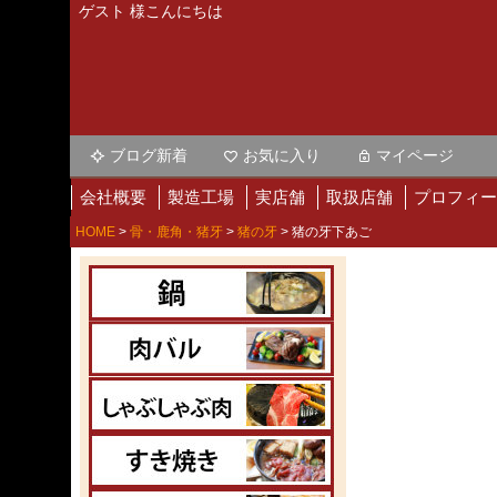
ゲスト 様こんにちは
ブログ新着
お気に入り
マイページ
会社概要
製造工場
実店舗
取扱店舗
プロフィー
HOME
骨・鹿角・猪牙
猪の牙
猪の牙下あご