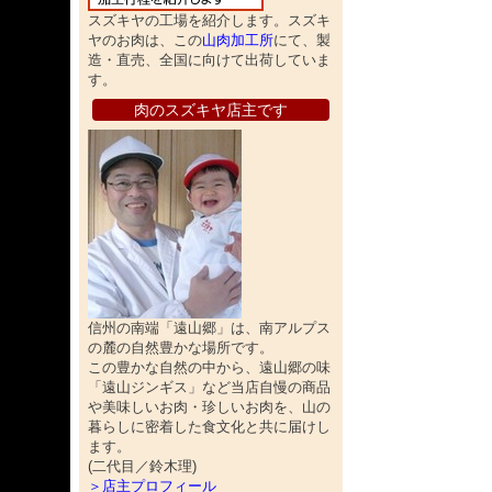
スズキヤの工場を紹介します。スズキ
ヤのお肉は、この
山肉加工所
にて、製
造・直売、全国に向けて出荷していま
す。
肉のスズキヤ店主です
信州の南端「遠山郷」は、南アルプス
の麓の自然豊かな場所です。
この豊かな自然の中から、遠山郷の味
「遠山ジンギス」など当店自慢の商品
や美味しいお肉・珍しいお肉を、山の
暮らしに密着した食文化と共に届けし
ます。
(二代目／鈴木理)
＞店主プロフィール