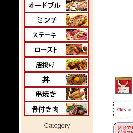
約9ｃｍ
Category