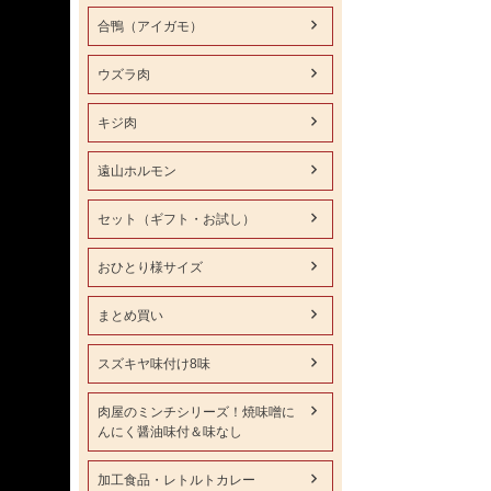
合鴨（アイガモ）
ウズラ肉
キジ肉
遠山ホルモン
セット（ギフト・お試し）
おひとり様サイズ
まとめ買い
スズキヤ味付け8味
肉屋のミンチシリーズ！焼味噌に
んにく醤油味付＆味なし
加工食品・レトルトカレー