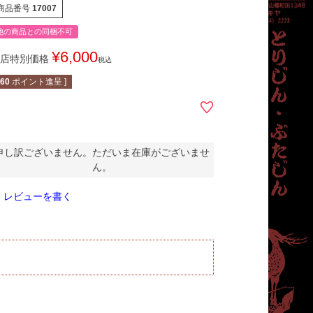
商品番号
17007
他の商品との同梱不可
¥
6,000
店特別価格
税込
60
ポイント進呈 ]
申し訳ございません。ただいま在庫がございませ
ん。
レビューを書く