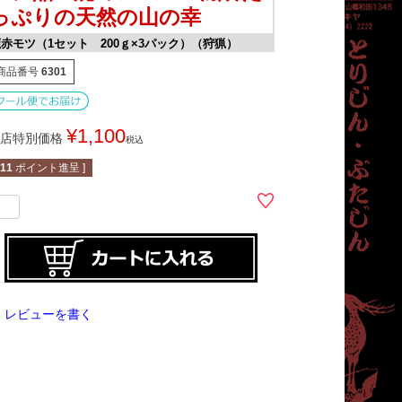
っぷりの天然の山の幸
赤モツ（1セット 200ｇ×3パック）（狩猟）
商品番号
6301
¥
1,100
店特別価格
税込
11
ポイント進呈 ]
レビューを書く