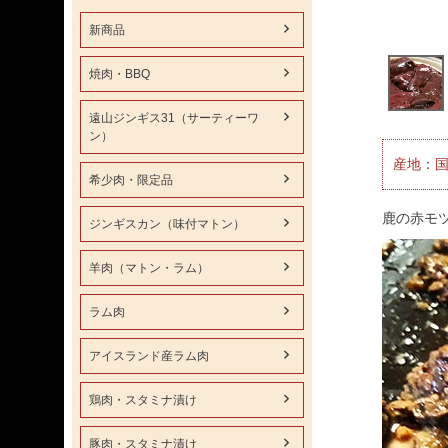
新商品
焼肉・BBQ
遠山ジンギス31（サーティーワ
ン）
産地：国
希少肉・限定品
鹿の赤モ
ジンギスカン（味付マトン）
羊肉（マトン・ラム）
ラム肉
アイスランド産ラム肉
鶏肉・スタミナ漬け
豚肉・スタミナ漬け