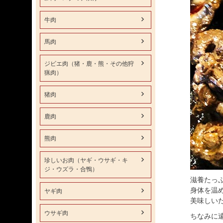
牛肉
馬肉
ジビエ肉（猪・鹿・熊・その他狩
猟肉）
猪肉
鹿肉
熊肉
珍しいお肉（ヤギ・ウサギ・キ
ジ・ウズラ・合鴨）
滋養たっ
身体を温
ヤギ肉
美味しい
ウサギ肉
ちなみに