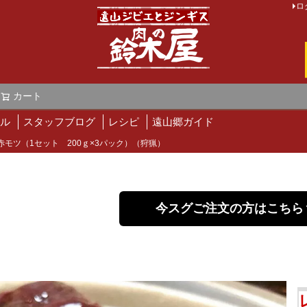
ロ
カート
検索
ル
スタッフブログ
レシピ
遠山郷ガイド
赤モツ（1セット 200ｇ×3パック）（狩猟）
今スグご注文の方はこちら