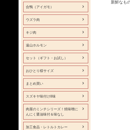
新鮮なも
合鴨（アイガモ）
ウズラ肉
キジ肉
遠山ホルモン
セット（ギフト・お試し）
おひとり様サイズ
まとめ買い
スズキヤ味付け8味
肉屋のミンチシリーズ！焼味噌に
んにく醤油味付＆味なし
加工食品・レトルトカレー