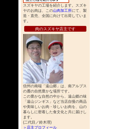
スズキヤの工場を紹介します。スズキ
ヤのお肉は、この
山肉加工所
にて、製
造・直売、全国に向けて出荷していま
す。
肉のスズキヤ店主です
信州の南端「遠山郷」は、南アルプス
の麓の自然豊かな場所です。
この豊かな自然の中から、遠山郷の味
「遠山ジンギス」など当店自慢の商品
や美味しいお肉・珍しいお肉を、山の
暮らしに密着した食文化と共に届けし
ます。
(二代目／鈴木理)
＞店主プロフィール