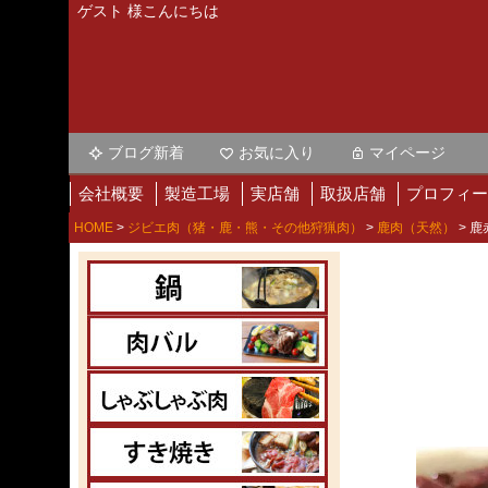
ゲスト 様こんにちは
ブログ新着
お気に入り
マイページ
会社概要
製造工場
実店舗
取扱店舗
プロフィー
HOME
ジビエ肉（猪・鹿・熊・その他狩猟肉）
鹿肉（天然）
鹿