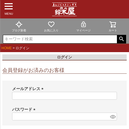
MENU
ブログ新着
お気に入り
マイページ
カート
HOME
ログイン
ログイン
会員登録がお済みのお客様
メールアドレス
(
必
須
パスワード
)
(
必
須