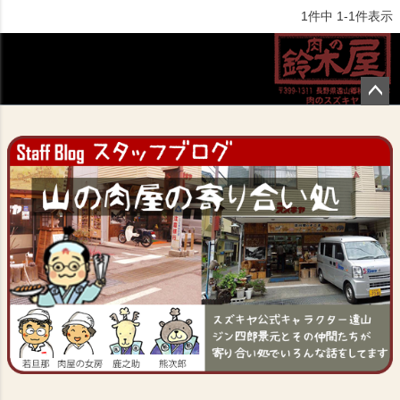
1
件中
1
-
1
件表示
ペー
ジト
ップ
へ