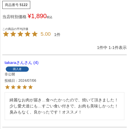
商品番号
5122
¥
1,890
当店特別価格
税込
5.00
1
1
件中
1
-
1
件表示
takaraさん
4
購入者
非公開
投稿日
2024/07/06
綺麗なお肉が届き…食べたかったので、焼いて頂きました！
少し愛犬達にも…すごい食い付きで、お肉も美味しかった！
臭みもなく、良かったです！オススメ！