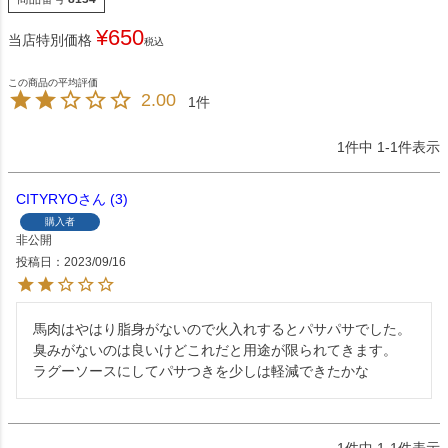
¥
650
当店特別価格
税込
2.00
1
1
件中
1
-
1
件表示
CITYRYO
3
購入者
非公開
投稿日
2023/09/16
馬肉はやはり脂身がないので火入れするとパサパサでした。

臭みがないのは良いけどこれだと用途が限られてきます。

ラグーソースにしてパサつきを少しは軽減できたかな
1
件中
1
-
1
件表示