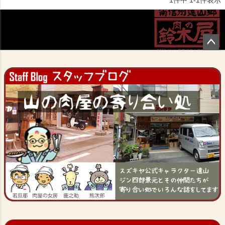
ペー
ジト
ップ
へ