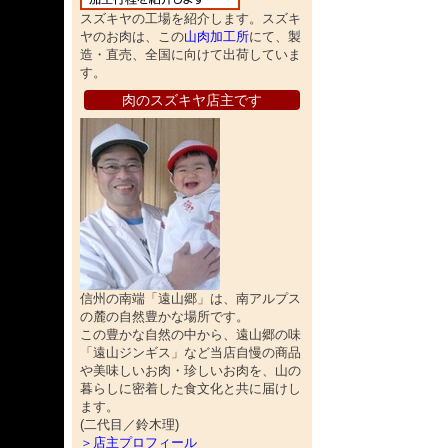
スズキヤの工場を紹介します。スズキ
ヤのお肉は、この
山肉加工所
にて、製
造・直売、全国に向けて出荷していま
す。
肉のスズキヤ店主です
信州の南端「遠山郷」は、南アルプス
の麓の自然豊かな場所です。
この豊かな自然の中から、遠山郷の味
「遠山ジンギス」など当店自慢の商品
や美味しいお肉・珍しいお肉を、山の
暮らしに密着した食文化と共に届けし
ます。
(二代目／鈴木理)
＞店主プロフィール