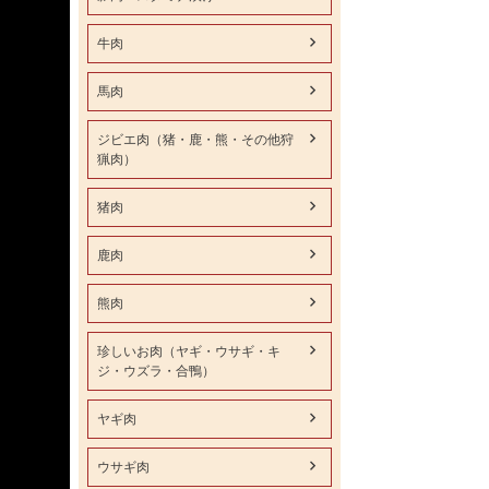
牛肉
馬肉
ジビエ肉（猪・鹿・熊・その他狩
猟肉）
猪肉
鹿肉
熊肉
珍しいお肉（ヤギ・ウサギ・キ
ジ・ウズラ・合鴨）
ヤギ肉
ウサギ肉