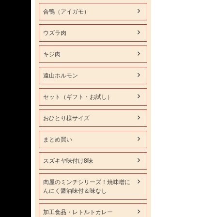
合鴨（アイガモ）
ウズラ肉
キジ肉
遠山ホルモン
セット（ギフト・お試し）
おひとり様サイズ
まとめ買い
スズキヤ味付け8味
肉屋のミンチシリーズ！焼味噌に
んにく醤油味付＆味なし
加工食品・レトルトカレー