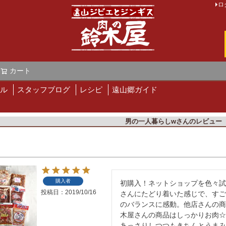
ロ
カート
検索
ル
スタッフブログ
レシピ
遠山郷ガイド
男の一人暮らしwさんのレビュー
購入者
初購入！ネットショップを色々試
投稿日
2019/10/16
さんにたどり着いた感じで、すご
のバランスに感動。他店さんの商
木屋さんの商品はしっかりお肉☆
あっさりしつつもきちんとうまみ