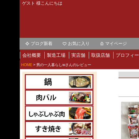
ゲスト 様こんにちは
ブログ新着
お気に入り
マイページ
会社概要
製造工場
実店舗
取扱店舗
プロフィー
HOME
男の一人暮らしwさんのレビュー