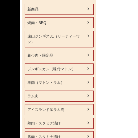
新商品
焼肉・BBQ
遠山ジンギス31（サーティーワ
ン）
希少肉・限定品
ジンギスカン（味付マトン）
羊肉（マトン・ラム）
ラム肉
アイスランド産ラム肉
鶏肉・スタミナ漬け
豚肉・スタミナ漬け