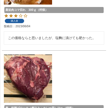
鹿並肉コマ切れ 300ｇ（狩猟）
購入者
投稿日
2023/06/04
この価格ならと思いましたが、塩麴に漬けても硬かった。
鹿 前脚ブロック（煮込み・カレー用）1kg （狩猟）