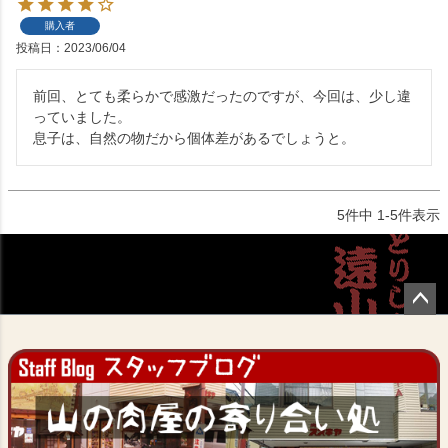
購入者
投稿日
2023/06/04
前回、とても柔らかで感激だったのですが、今回は、少し違
っていました。

息子は、自然の物だから個体差があるでしょうと。
5
件中
1
-
5
件表示
ペー
ジト
ップ
へ