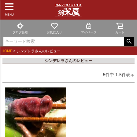
MENU
ブログ新着
お気に入り
マイページ
カート
HOME
シンデレラさんのレビュー
シンデレラさんのレビュー
5
件中
1
-
5
件表示