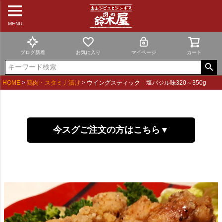
MENU
ブログ新着
お気に入り
マイページ
カート
HOME
鶏肉・スタミナ漬け
ウイングスティック 塩バジル味320～350g
今スグご注文の方はこちら▼