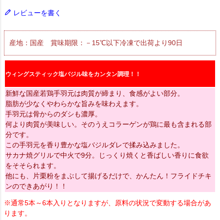
レビューを書く
産地：国産 賞味期限：－15℃以下冷凍で出荷より90日
ウィングスティック塩バジル味をカンタン調理！！
新鮮な国産若鶏手羽元は肉質が締まり、食感がよい部分。
脂肪が少なくやわらかな旨みを味わえます。
手羽元は骨からのダシも濃厚。
何より肉質が美味しい。そのうえコラーゲンが鶏に最も含まれる部
分です。
この手羽元を香り豊かな塩バジルダレで揉み込みました。
サカナ焼グリルで中火で9分。じっくり焼くと香ばしい香りに食欲
をそそられます。
他にも、片栗粉をまぶして揚げるだけで、かんたん！フライドチキ
ンのできあがり！！
※通常5本～6本入りとなりますが、原料の状況で変動する場合があ
ります。