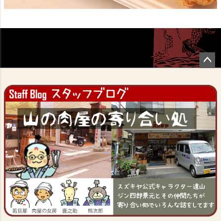
ペー
ジト
ップ
へ