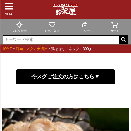
MENU
ブログ新着
お気に入り
マイページ
カート
HOME
鶏肉・スタミナ漬け
鶏せせり（ネック）300g
今スグご注文の方はこちら▼