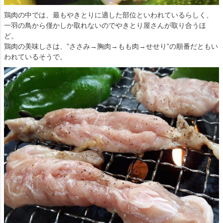
鶏肉の中では、最もやきとりに適した部位といわれているらしく、
一羽の鳥から僅かしか取れないのでやきとり屋さんが取り合うほ
ど。
鶏肉の美味しさは、”ささみ→胸肉→もも肉→せせり”の順番だともい
われているそうで。