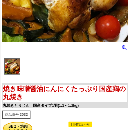
焼き味噌醤油にんにくたっぷり国産鶏の
丸焼き
丸焼きとりじん 国産タイプ1羽(1.1～1.3kg)
商品番号
2032
日付指定不可