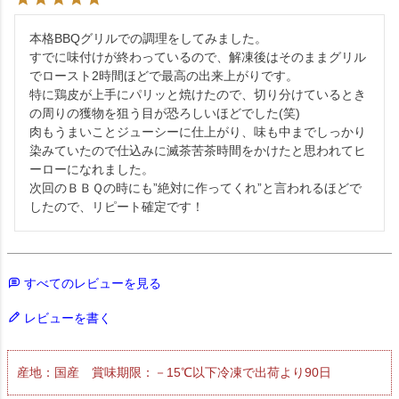
本格BBQグリルでの調理をしてみました。

すでに味付けが終わっているので、解凍後はそのままグリル
でロースト2時間ほどで最高の出来上がりです。

特に鶏皮が上手にパリッと焼けたので、切り分けているとき
の周りの獲物を狙う目が恐ろしいほどでした(笑)

肉もうまいことジューシーに仕上がり、味も中までしっかり
染みていたので仕込みに滅茶苦茶時間をかけたと思われてヒ
ーローになれました。

次回のＢＢＱの時にも”絶対に作ってくれ”と言われるほどで
したので、リピート確定です！
すべてのレビューを見る
レビューを書く
産地：国産 賞味期限：－15℃以下冷凍で出荷より90日