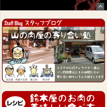
ペー
ジト
ップ
へ