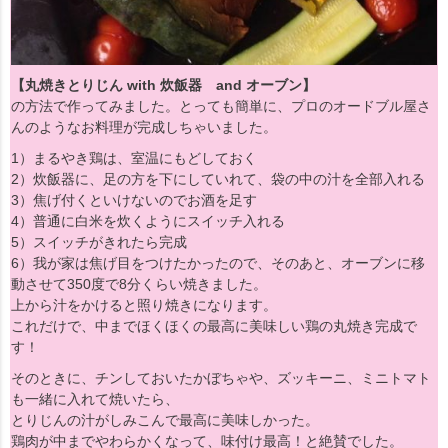
【丸焼きとりじん with 炊飯器 and オーブン】
の方法で作ってみました。とっても簡単に、プロのオードブル屋さ
んのようなお料理が完成しちゃいました。
1）まるやき鶏は、室温にもどしておく
2）炊飯器に、足の方を下にしていれて、袋の中の汁を全部入れる
3）焦げ付くといけないのでお酒を足す
4）普通に白米を炊くようにスイッチ入れる
5）スイッチがきれたら完成
6）我が家は焦げ目をつけたかったので、そのあと、オーブンに移
動させて350度で8分くらい焼きました。
上から汁をかけると照り焼きになります。
これだけで、中までほくほくの最高に美味しい鶏の丸焼き完成で
す！
そのときに、チンしておいたかぼちゃや、ズッキーニ、ミニトマト
も一緒に入れて焼いたら、
とりじんの汁がしみこんで最高に美味しかった。
鶏肉が中までやわらかくなって、味付け最高！と絶賛でした。