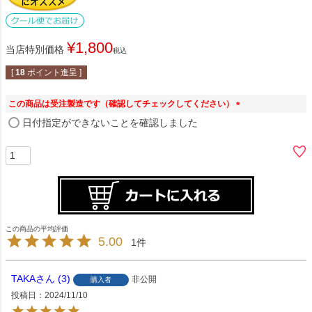
¥
1,800
当店特別価格
税込
[
18
ポイント進呈 ]
この商品は受注製造です（確認してチェックしてください）
(
日付指定ができないことを確認しました
必
須
)
5.00
1
TAKA
3
非公開
購入者
投稿日
2024/11/10