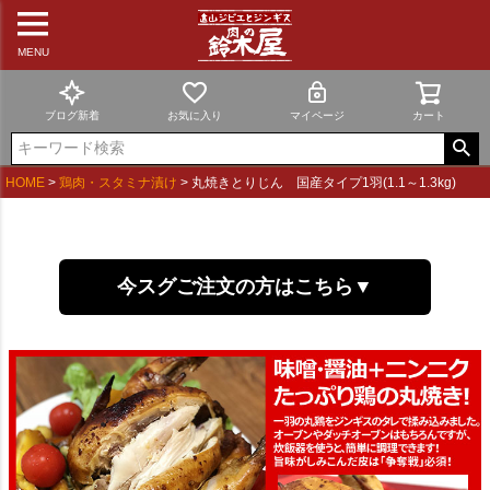
MENU
ブログ新着
お気に入り
マイページ
カート
HOME
鶏肉・スタミナ漬け
丸焼きとりじん 国産タイプ1羽(1.1～1.3kg)
今スグご注文の方はこちら▼