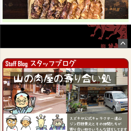
ペー
ジト
ップ
へ