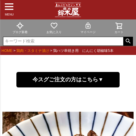
MENU
ブログ新着
お気に入り
マイページ
カート
HOME
鶏肉・スタミナ漬け
鶏ハツ串焼き用 にんにく胡椒味5本
今スグご注文の方はこちら▼