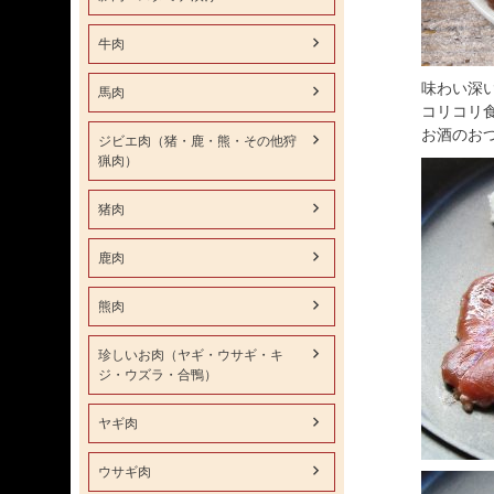
牛肉
味わい深
馬肉
コリコリ
お酒のお
ジビエ肉（猪・鹿・熊・その他狩
猟肉）
猪肉
鹿肉
熊肉
珍しいお肉（ヤギ・ウサギ・キ
ジ・ウズラ・合鴨）
ヤギ肉
ウサギ肉