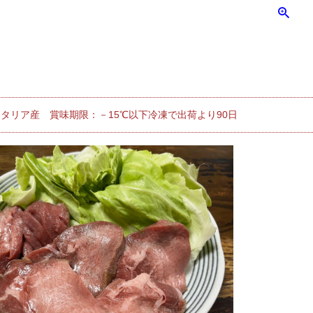
タリア産 賞味期限：－15℃以下冷凍で出荷より90日