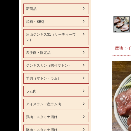
新商品
焼肉・BBQ
遠山ジンギス31（サーティーワ
ン）
産地：イ
希少肉・限定品
ジンギスカン（味付マトン）
羊肉（マトン・ラム）
ラム肉
アイスランド産ラム肉
鶏肉・スタミナ漬け
豚肉・スタミナ漬け