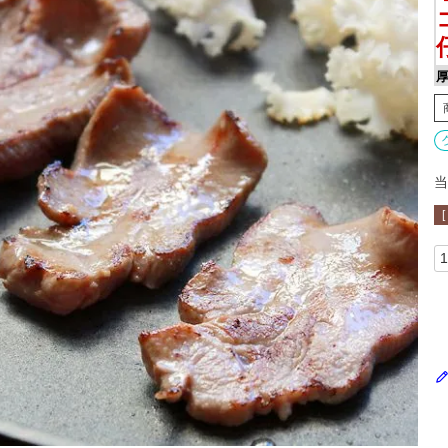
厚
当
[