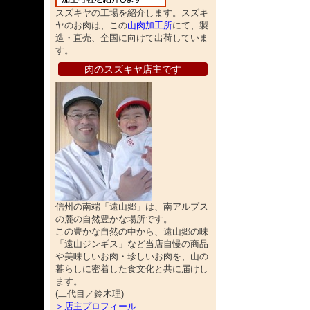
スズキヤの工場を紹介します。スズキ
ヤのお肉は、この
山肉加工所
にて、製
造・直売、全国に向けて出荷していま
す。
肉のスズキヤ店主です
信州の南端「遠山郷」は、南アルプス
の麓の自然豊かな場所です。
この豊かな自然の中から、遠山郷の味
「遠山ジンギス」など当店自慢の商品
や美味しいお肉・珍しいお肉を、山の
暮らしに密着した食文化と共に届けし
ます。
(二代目／鈴木理)
＞店主プロフィール