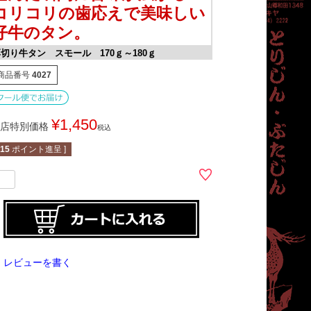
コリコリの歯応えで美味しい
仔牛のタン。
切り牛タン スモール 170ｇ～180ｇ
商品番号
4027
¥
1,450
店特別価格
税込
15
ポイント進呈 ]
レビューを書く