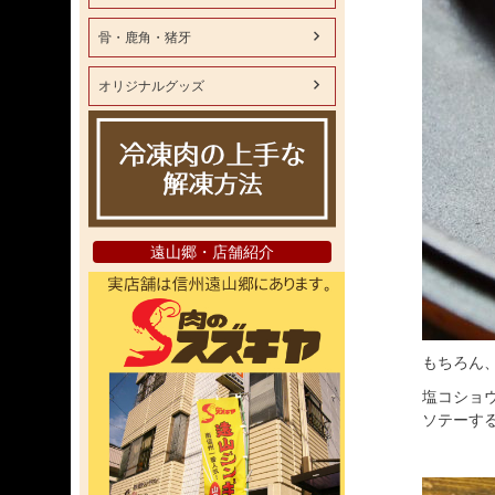
骨・鹿角・猪牙
オリジナルグッズ
遠山郷・店舗紹介
もちろん
塩コショ
ソテーす