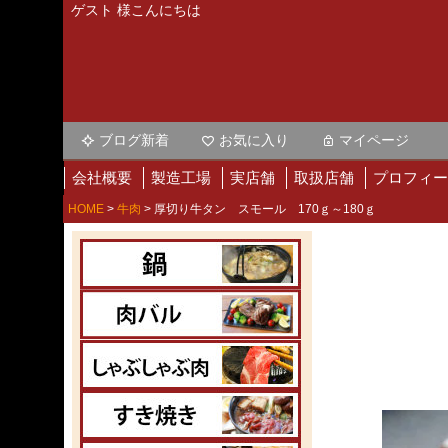
ゲスト 様こんにちは
ブログ新着
お気に入り
マイページ
会社概要
製造工場
実店舗
取扱店舗
プロフィー
HOME
牛肉
厚切り牛タン スモール 170ｇ～180ｇ