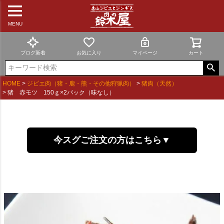
MENU
ブログ新着
お気に入り
マイページ
カート
HOME
ジビエ肉（猪・鹿・熊・その他狩猟肉）
猪肉（天然）
猪 赤モツ 150ｇ×2パック（味なし）
今スグご注文の方はこちら▼