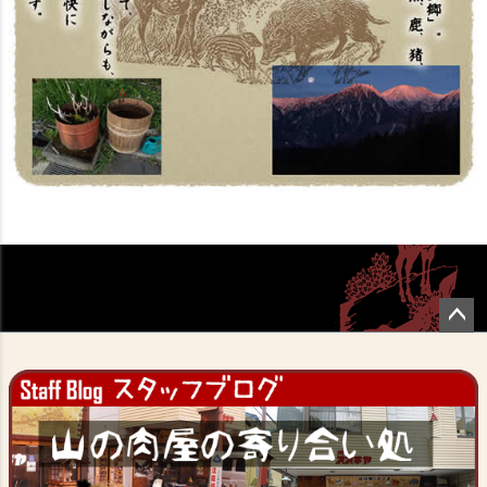
ペー
ジト
ップ
へ