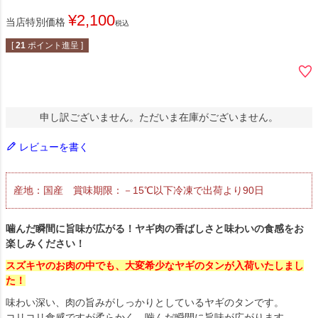
¥
2,100
当店特別価格
税込
[
21
ポイント進呈 ]
申し訳ございません。ただいま在庫がございません。
レビューを書く
産地：国産 賞味期限：－15℃以下冷凍で出荷より90日
噛んだ瞬間に旨味が広がる！ヤギ肉の香ばしさと味わいの食感をお
楽しみください！
スズキヤのお肉の中でも、大変希少なヤギのタンが
入荷いたしまし
た！
味わい深い、肉の旨みがしっかりとしているヤギのタンです。
コリコリ食感ですが柔らかく、噛んだ瞬間に旨味が広がります。