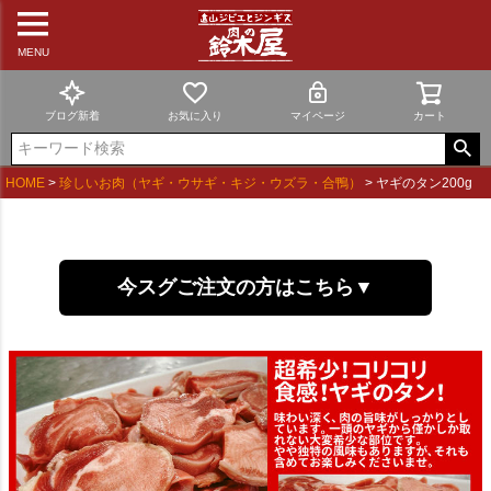
MENU
ブログ新着
お気に入り
マイページ
カート
HOME
珍しいお肉（ヤギ・ウサギ・キジ・ウズラ・合鴨）
ヤギのタン200g
今スグご注文の方はこちら▼