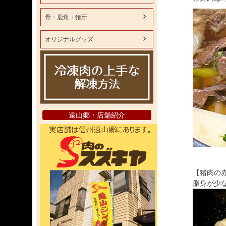
骨・鹿角・猪牙
オリジナルグッズ
遠山郷・店舗紹介
【猪肉の
脂身が少