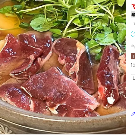
猪
当
[