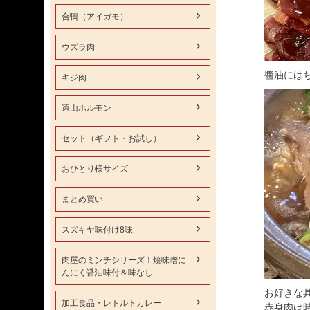
合鴨（アイガモ）
ウズラ肉
醬油には
キジ肉
遠山ホルモン
セット（ギフト・お試し）
おひとり様サイズ
まとめ買い
スズキヤ味付け8味
肉屋のミンチシリーズ！焼味噌に
んにく醤油味付＆味なし
お好きな
加工食品・レトルトカレー
赤身肉は