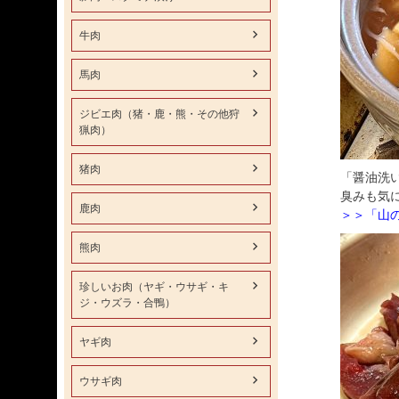
牛肉
馬肉
ジビエ肉（猪・鹿・熊・その他狩
猟肉）
猪肉
「醤油洗
臭みも気
鹿肉
＞＞「山
熊肉
珍しいお肉（ヤギ・ウサギ・キ
ジ・ウズラ・合鴨）
ヤギ肉
ウサギ肉