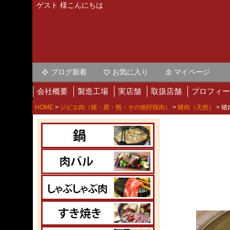
ゲスト 様こんにちは
ブログ新着
お気に入り
マイページ
会社概要
製造工場
実店舗
取扱店舗
プロフィー
HOME
ジビエ肉（猪・鹿・熊・その他狩猟肉）
猪肉（天然）
猪