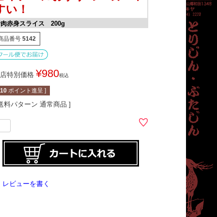
すい！
肉赤身スライス 200g
商品番号
5142
¥
980
店特別価格
税込
10
ポイント進呈 ]
送料パターン
通常商品
レビューを書く