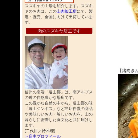
スズキヤの工場を紹介します。スズキ
ヤのお肉は、この
山肉加工所
にて、製
造・直売、全国に向けて出荷していま
す。
肉のスズキヤ店主です
【猪肉き
信州の南端「遠山郷」は、南アルプス
の麓の自然豊かな場所です。
この豊かな自然の中から、遠山郷の味
「遠山ジンギス」など当店自慢の商品
や美味しいお肉・珍しいお肉を、山の
暮らしに密着した食文化と共に届けし
ます。
(二代目／鈴木理)
＞店主プロフィール