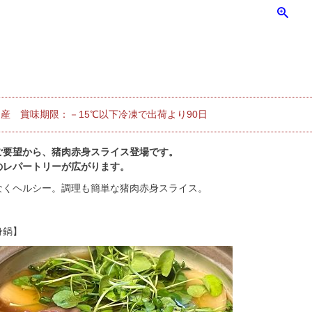
産 賞味期限：－15℃以下冷凍で出荷より90日
ご要望から、猪肉赤身スライス登場です。
のレパートリーが広がります。
なくヘルシー。調理も簡単な猪肉赤身スライス。
身鍋】