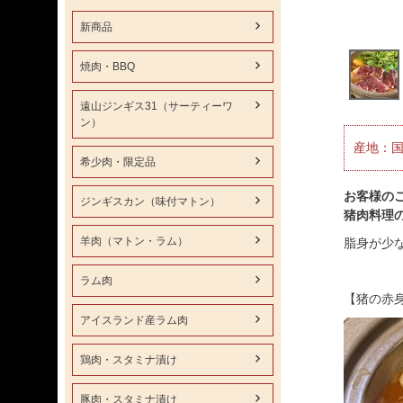
新商品
焼肉・BBQ
遠山ジンギス31（サーティーワ
ン）
産地：国
希少肉・限定品
お客様の
ジンギスカン（味付マトン）
猪肉料理
羊肉（マトン・ラム）
脂身が少
ラム肉
【猪の赤
アイスランド産ラム肉
鶏肉・スタミナ漬け
豚肉・スタミナ漬け