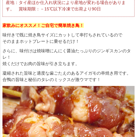
産地：タイ産ほか仕入れ状況により産地が変わる場合がありま
す。 賞味期限：－15℃以下冷凍で出荷より90日
家飲みにオススメ！ご自宅で簡単焼き鳥！
味付きで既に焼き鳥サイズにカットして串打ちされているので
そのままホットプレートに乗せるだけ！
さらに、味付けは焼味噌にんにく醤油たっぷりのジンギスカンのタ
レ！
焼くだけでお肉の旨味が引き立ちます。
凝縮された旨味と適度な歯ごたえのあるアイガモの串焼き用です。
合鴨の旨味と秘伝のタレのミックスが激ウマです！