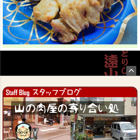
ペー
ジト
ップ
へ