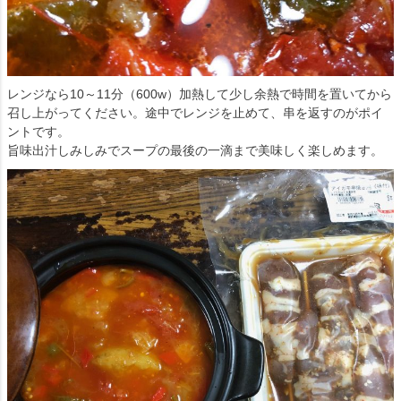
レンジなら10～11分（600w）
加熱して少し余熱で時間を置いてから
召し上がってください。途中でレンジを止めて、
串を返すのがポイ
ントです。
旨味出汁しみしみでスープの最後の一滴まで美味しく楽しめます。