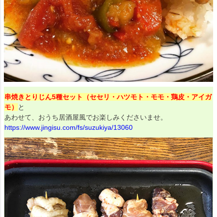
串焼きとりじん5種セット（セセリ・ハツモト・モモ・鶏皮・アイガ
モ）
と
あわせて、おうち居酒屋風でお楽しみくださいませ。
https://www.jingisu.com/fs/suzukiya/13060