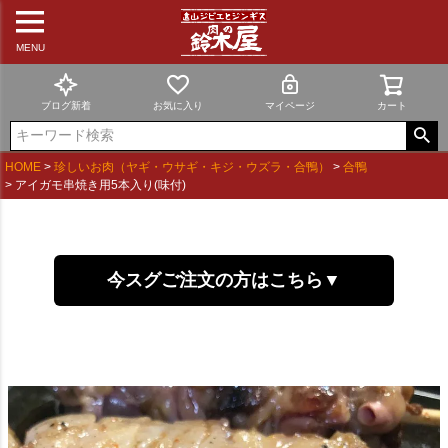
MENU
ブログ新着
お気に入り
マイページ
カート
HOME
珍しいお肉（ヤギ・ウサギ・キジ・ウズラ・合鴨）
合鴨
アイガモ串焼き用5本入り(味付)
今スグご注文の方はこちら▼