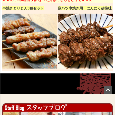
串焼きとりじん5種セット
鶏ハツ串焼き用 にんにく胡椒味
ペー
ジト
ップ
へ