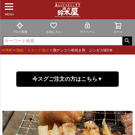
MENU
ブログ新着
お気に入り
マイページ
カート
HOME
鶏肉・スタミナ漬け
鶏ナンコツ串焼き用 ジンギス味5本
今スグご注文の方はこちら▼