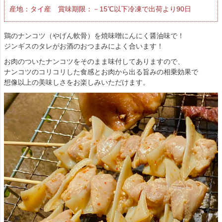
産地：タイ産 賞味期限：－15℃以下冷凍で出荷より90日
鶏のナンコツ（やげん軟骨）を焼味噌にんにく醤油味で！
ジンギスのタレがお酒のおつまみによく合います！
お肉のついたナンコツをそのまま味付してありますので、
ナンコツのコリコリした食感とお肉から出る旨みの相乗効果で
想像以上の美味しさをお楽しみいただけます。