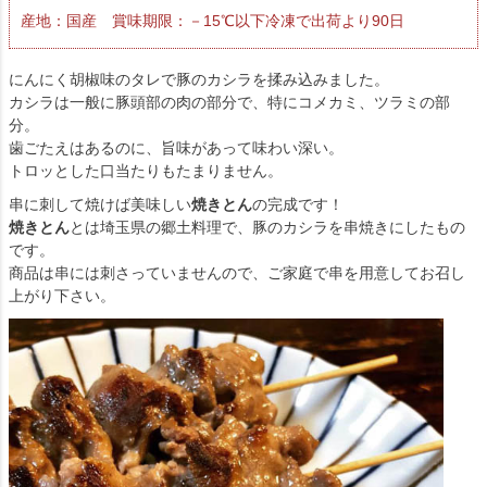
産地：国産 賞味期限：－15℃以下冷凍で出荷より90日
にんにく胡椒味のタレで豚のカシラを揉み込みました。
カシラは一般に豚頭部の肉の部分で、特にコメカミ、ツラミの部
分。
歯ごたえはあるのに、旨味があって味わい深い。
トロッとした口当たりもたまりません。
串に刺して焼けば美味しい
焼きとん
の完成です！
焼きとん
とは埼玉県の郷土料理で、豚のカシラを串焼きにしたもの
です。
商品は串には刺さっていませんので、ご家庭で串を用意してお召し
上がり下さい。