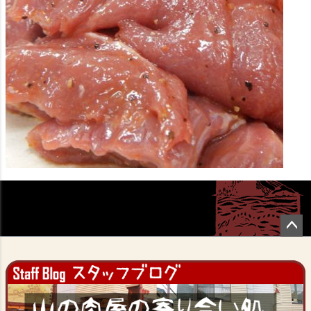
ペー
ジト
ップ
へ