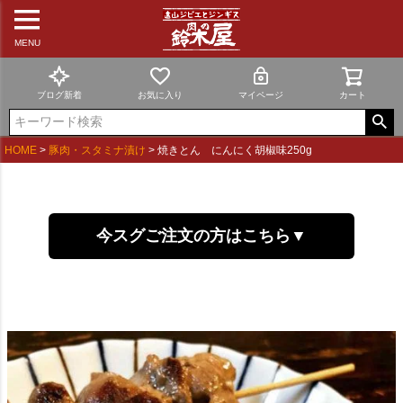
MENU
ブログ新着
お気に入り
マイページ
カート
HOME
豚肉・スタミナ漬け
焼きとん にんにく胡椒味250g
今スグご注文の方はこちら▼