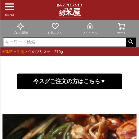
MENU
ブログ新着
お気に入り
マイページ
カート
HOME
牛肉
牛のブリスケ 270g
今スグご注文の方はこちら▼