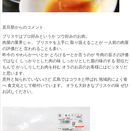
若旦那からのコメント
ブリスケはプロ好みというか ツウ好みのお肉。
肉屋の業界じゃ、 ブリスケを上手に 取り扱えることが 一人前の肉屋
の評価だと 言われることも多い。
昨今の やわらかーいとか とろけるーとか言うのが 牛肉の旨さの評価
ではなく しっかりとした肉の味 しっかりとした脂の味のする 部位だ
もんで がっしりしたお肉を好む オラのお店のお客様にはピッタリだ
と思います。
意外と知られていないけど 広島ではコウネと呼ばれ 地域的によく食
べ 食文化として根付いています。 オラも大好きなブリスケの味 ぜひ
お試しください。