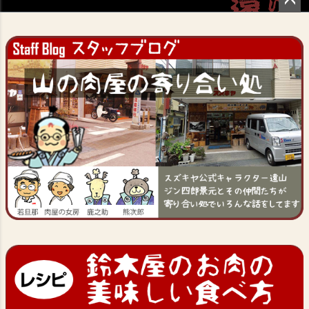
ペー
ジト
ップ
へ