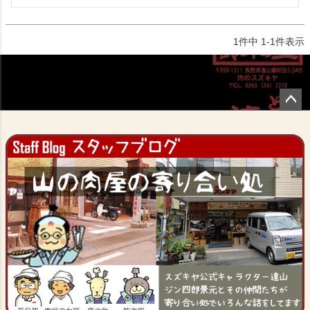
1
件中
1
-
1
件表示
ペー
ジト
ップ
へ