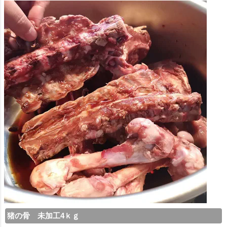
猪の骨 未加工4ｋｇ