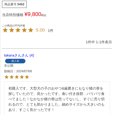
商品番号
5402
¥
9,800
当店特別価格
税込
5.00
1
1
件中
1
-
1
件表示
takaraさん
4
購入者
非公開
投稿日
2024/07/06
初購入です。大型犬の子のおやつ&歯磨きにもなり猪の骨を
探していたので、良かったです。食い付き抜群…バリバリ食
べてました！なかなか猪の骨は売ってないし、すぐに売り切
れるので、とても助かりました。細めサイズから大きいのも
あり、すごく良かったです！