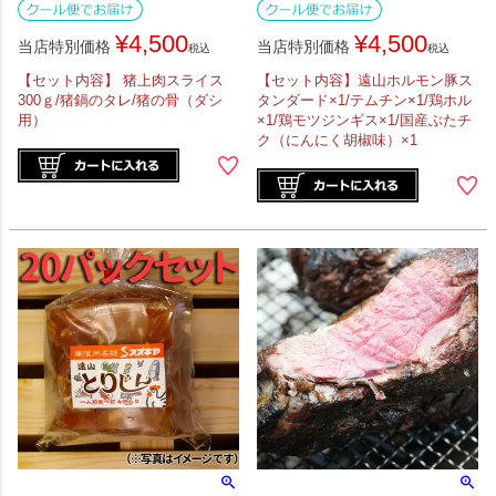
¥
4,500
¥
4,500
当店特別価格
当店特別価格
税込
税込
【セット内容】 猪上肉スライス
【セット内容】遠山ホルモン豚ス
300ｇ/猪鍋のタレ/猪の骨（ダシ
タンダード×1/テムチン×1/鶏ホル
用）
×1/鶏モツジンギス×1/国産ぶたチ
ク（にんにく胡椒味）×1