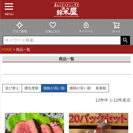
新着順
登録順
MENU
価格が安い順
価格が高い順
優先度順
ブログ新着
お気に入り
マイページ
カート
レビュー順
キーワードヒット順
HOME
商品一覧
検索
商品一覧
並び替え
優先度順
価格が高い順
価格が安い順
新着順
12
件中
1
-
12
件表示