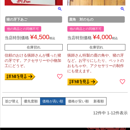
猪の牙下あご
鹿角 対のもの
他の商品との同梱不可
他の商品との同梱不可
¥
4,500
¥
4,000
当店特別価格
当店特別価格
税込
税込
在庫切れ
在庫切れ
信頼のおける猟師さんが獲った猪
猟師さん特製の鹿の角や、猪の牙
の牙です。アクセサリーや小物加
など。お守りにしたり、ペットの
工にどうぞ。
おもちゃや、アクセサリーの制作
にも使えます。
並び替え
優先度順
価格が高い順
価格が安い順
新着順
12
件中
1
-
12
件表示