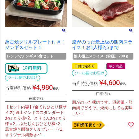
萬古焼グリルプレート付き！
脂がのった最上級の熊肉スラ
ジンギスセット！
イス！お1人様2点まで
レンジでチンギス6食セット
熊肉極上スライス（狩猟）200ｇ
日付指定不可
希少商品
¥
4,600
当店特別価格
税込
¥
4,980
当店特別価格
税込
在庫切れ
在庫切れ
脂がのった熊肉です。猟師風・熊
【セット内容】(全ておひとり様サ
肉鍋でどうぞ。焼肉にしても美味
イズ) 遠山ジンギススタンダード
しい！
おひとり様×2、とりじんおひとり
様ｘ2、ぶたじんおひとり様×2、
萬古焼き耐熱グリルプレート×1、
オリジナル鍋敷き×1