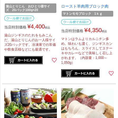
ロースト羊肉用ブロック肉
遠山とりじん おひとり様サイ
ズ 20パック100g×20
マトンモモブロック 1ｋｇ
¥
4,400
当店特別価格
税込
¥
4,350
当店特別価格
税込
遠山ジンギスのたれをもみこん
マトンはラムよりカルニチン多
だ、遠山とりじんのお一人様サイ
め。味わいも濃く、ジンギスカン
ズ20パックです。冷凍庫での常備
はもちろん、スライスしてステー
や飲食店様などにも最適です。
キやカレーなどで美味しく召し上
がれます。（内容量：1,000～
1,050g）