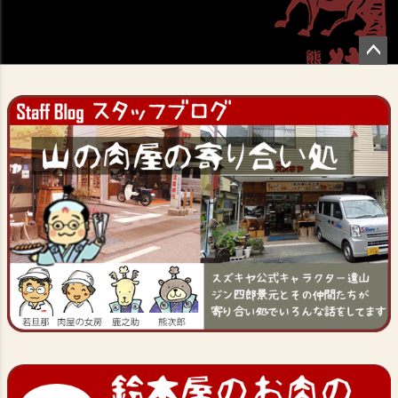
ペー
ジト
ップ
へ