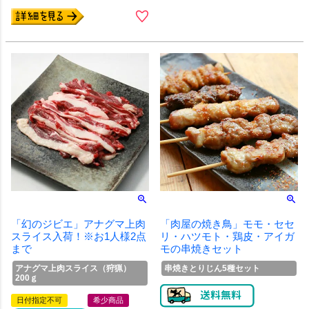
「幻のジビエ」アナグマ上肉
「肉屋の焼き鳥」モモ・セセ
スライス入荷！※お1人様2点
リ・ハツモト・鶏皮・アイガ
まで
モの串焼きセット
アナグマ上肉スライス（狩猟）
串焼きとりじん5種セット
200ｇ
日付指定不可
希少商品