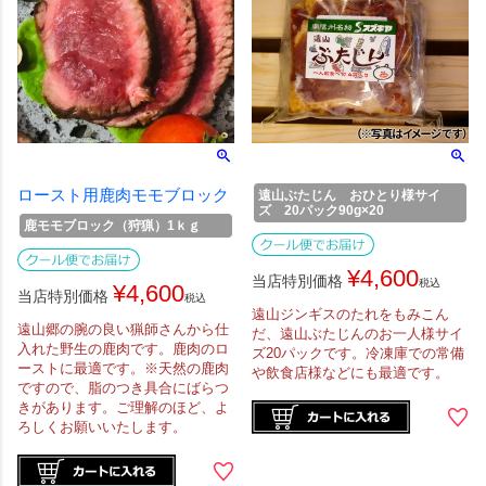
ロースト用鹿肉モモブロック
遠山ぶたじん おひとり様サイ
ズ 20パック90g×20
鹿モモブロック（狩猟）1ｋｇ
¥
4,600
当店特別価格
税込
¥
4,600
当店特別価格
税込
遠山ジンギスのたれをもみこん
遠山郷の腕の良い猟師さんから仕
だ、遠山ぶたじんのお一人様サイ
入れた野生の鹿肉です。鹿肉のロ
ズ20パックです。冷凍庫での常備
ーストに最適です。※天然の鹿肉
や飲食店様などにも最適です。
ですので、脂のつき具合にばらつ
きがあります。ご理解のほど、よ
ろしくお願いいたします。