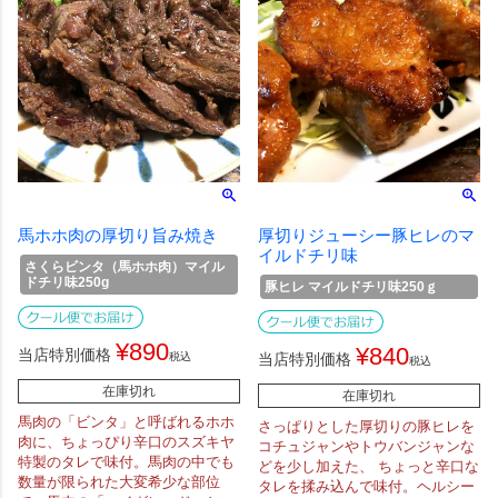
馬ホホ肉の厚切り旨み焼き
厚切りジューシー豚ヒレのマ
イルドチリ味
さくらビンタ（馬ホホ肉）マイル
ドチリ味250g
豚ヒレ マイルドチリ味250ｇ
¥
890
¥
840
当店特別価格
税込
当店特別価格
税込
在庫切れ
在庫切れ
馬肉の「ビンタ」と呼ばれるホホ
さっぱりとした厚切りの豚ヒレを
肉に、ちょっぴり辛口のスズキヤ
コチュジャンやトウバンジャンな
特製のタレで味付。馬肉の中でも
どを少し加えた、 ちょっと辛口な
数量が限られた大変希少な部位
タレを揉み込んで味付。ヘルシー