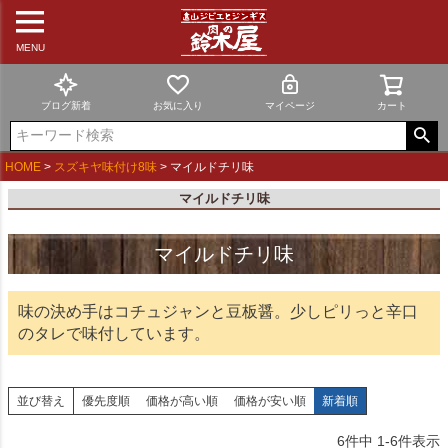
MENU
ブログ新着
お気に入り
マイページ
カート
HOME
スズキヤ味付け8味
マイルドチリ味
マイルドチリ味
マイルドチリ味
味の決め手はコチュジャンと豆板醤。少しピリっと辛口
のタレで味付しています。
並び替え
優先度順
価格が高い順
価格が安い順
新着順
6
件中
1
-
6
件表示