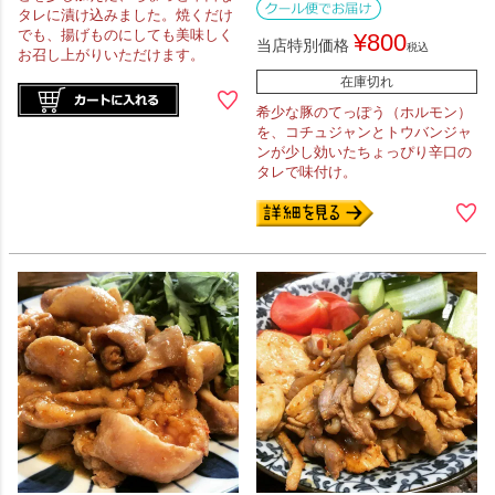
タレに漬け込みました。焼くだけ
でも、揚げものにしても美味しく
¥
800
当店特別価格
税込
お召し上がりいただけます。
在庫切れ
希少な豚のてっぽう（ホルモン）
を、コチュジャンとトウバンジャ
ンが少し効いたちょっぴり辛口の
タレで味付け。