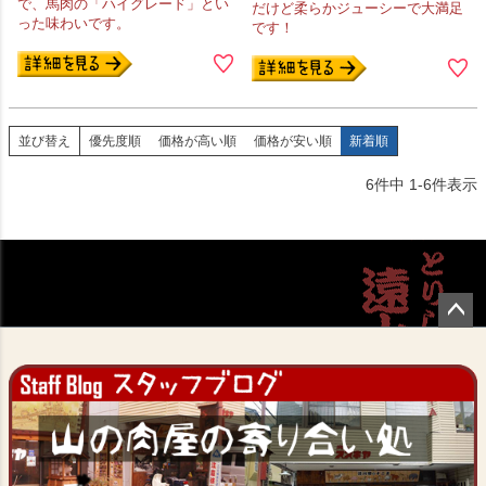
で、馬肉の「ハイグレード」とい
だけど柔らかジューシーで大満足
った味わいです。
です！
並び替え
優先度順
価格が高い順
価格が安い順
新着順
6
件中
1
-
6
件表示
ペー
ジト
ップ
へ