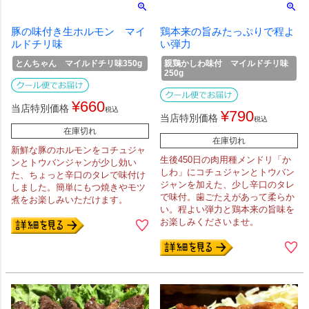
豚の味付き生ホルモン マイ
鶏本来の旨みたっぷりで程よ
ルドチリ味
い弾力
とんちゃん マイルドチリ味350g
親鶏かしわ味付 マイルドチリ味
250g
¥
660
当店特別価格
税込
¥
790
当店特別価格
税込
在庫切れ
在庫切れ
新鮮な豚のホルモンをコチュジャ
生後450日の肉用種メンドリ「か
ンとトウバンジャンが少し効い
しわ」にコチュジャンとトウバン
た、ちょっと辛口のタレで味付け
ジャンを加えた、少し辛口のタレ
しました。簡単にもつ焼きやモツ
で味付。歯ごたえがあって柔らか
煮をお楽しみいただけます。
い。程よい弾力と鶏本来の旨味を
お楽しみくださいませ。