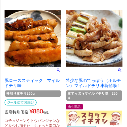
豚ローススティック マイル
希少な豚のてっぽう（ホルモ
ドチリ味
ン）マイルドチリ味新登場！
棒切り豚チリ260g
豚てっぽうマイルドチリ味 250
ｇ
希少商品
¥
880
当店特別価格
税込
コチュジャンやトウバンジャンな
どを少し加えた、ちょっと辛口な