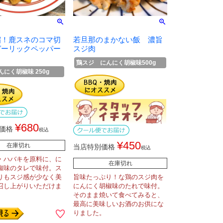
縮！鹿スネのコマ切
若旦那のまかない飯 濃旨
ガーリックペッパー
スジ肉
鶏スジ にんにく胡椒味500g
にく胡椒味 250g
¥
680
価格
税込
¥
450
在庫切れ
当店特別価格
税込
・ハバキを原料に、に
在庫切れ
椒味のタレで味付。ス
りもスジ感が少なく美
旨味たっぷり！な鶏のスジ肉を
召し上がりいただけま
にんにく胡椒味のたれで味付。
そのまま焼いて食べてみると、
最高に美味しいお酒のお供にな
りました。