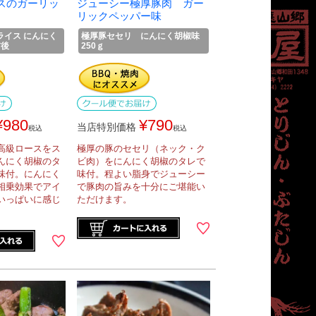
スのガーリッ
ジューシー極厚豚肉 ガー
リックペッパー味
ライス にんにく
極厚豚セセリ にんにく胡椒味
前後
250ｇ
¥
980
¥
790
当店特別価格
税込
税込
高級ロースをス
極厚の豚のセセリ（ネック・ク
んにく胡椒のタ
ビ肉）をにんにく胡椒のタレで
味付。にんにく
味付。程よい脂身でジューシー
相乗効果でアイ
で豚肉の旨みを十分にご堪能い
いっぱいに感じ
ただけます。