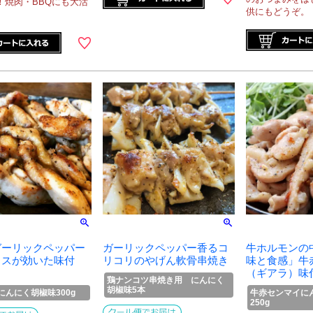
！焼肉・BBQにも大活
供にもどうぞ。
ガーリックペッパー
ガーリックペッパー香るコ
牛ホルモンの
イスが効いた味付
リコリのやげん軟骨串焼き
味と食感」牛
（ギアラ）味
鶏ナンコツ串焼き用 にんにく
胡椒味5本
にんにく胡椒味300g
牛赤センマイ
250g