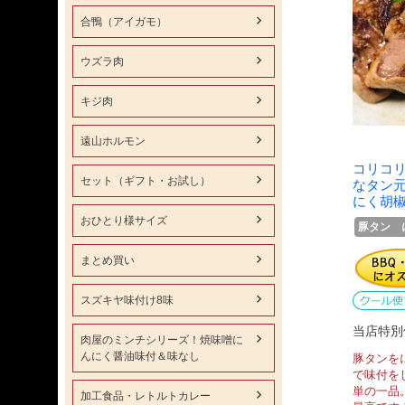
合鴨（アイガモ）
ウズラ肉
キジ肉
遠山ホルモン
コリコ
セット（ギフト・お試し）
なタン
にく胡
おひとり様サイズ
豚タン 
まとめ買い
スズキヤ味付け8味
当店特別
肉屋のミンチシリーズ！焼味噌に
んにく醤油味付＆味なし
豚タンを
で味付を
単の一品
加工食品・レトルトカレー