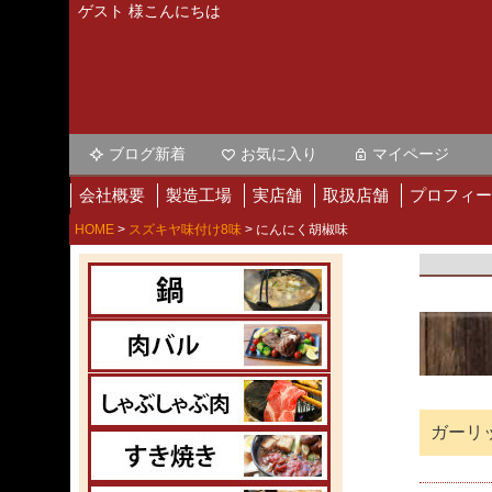
ゲスト 様こんにちは
ブログ新着
お気に入り
マイページ
会社概要
製造工場
実店舗
取扱店舗
プロフィー
HOME
スズキヤ味付け8味
にんにく胡椒味
ガーリ