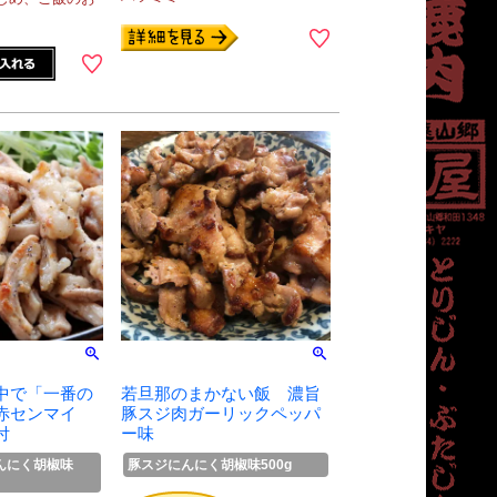
中で「一番の
若旦那のまかない飯 濃旨
赤センマイ
豚スジ肉ガーリックペッパ
付
ー味
にんにく胡椒味
豚スジにんにく胡椒味500g