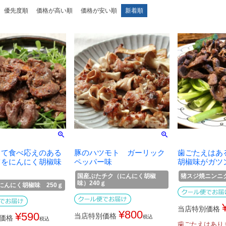
優先度順
価格が高い順
価格が安い順
新着順
くて食べ応えのある
豚のハツモト ガーリック
歯ごたえはあ
ツをにんにく胡椒味
ペッパー味
胡椒味がガツ
国産ぶたチク（にんにく胡椒
猪スジ焼ニンニク
味）240ｇ
にんにく胡椒味 250ｇ
当店特別価格
¥
800
¥
590
当店特別価格
価格
税込
税込
歯ごたえはあり