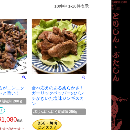
18
件中
1
-
18
件表示
るがニンニク
食べ応えのある柔らかさ！
ンと旨い！
ガーリックペッパーのパン
チがきいた塩味ジンギスカ
胡椒味 200ｇ
ン
塩じんにんにく胡椒味 250g
¥
1,080
税込
ますが猪のすじ