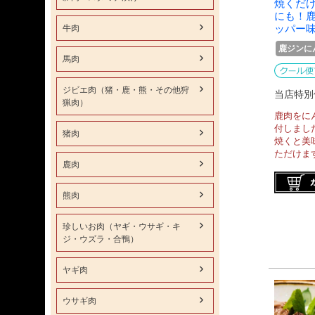
焼くだ
にも！
ッパー
牛肉
鹿ジンに
馬肉
ジビエ肉（猪・鹿・熊・その他狩
当店特別
猟肉）
鹿肉をに
付しまし
猪肉
焼くと美
ただけま
鹿肉
熊肉
珍しいお肉（ヤギ・ウサギ・キ
ジ・ウズラ・合鴨）
ヤギ肉
ウサギ肉