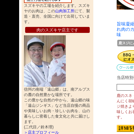
スズキヤの工場を紹介します。スズキ
ヤのお肉は、この
山肉加工所
にて、製
造・直売、全国に向けて出荷していま
す。
旨味凝
れ肉の
肉のスズキヤ店主です
味
鹿スジにん
当店特別
信州の南端「遠山郷」は、南アルプス
の麓の自然豊かな場所です。
鹿のスネ
この豊かな自然の中から、遠山郷の味
んにく胡
「遠山ジンギス」など当店自慢の商品
ジ焼きよ
や美味しいお肉・珍しいお肉を、山の
味しくお
暮らしに密着した食文化と共に届けし
す。
ます。
(二代目／鈴木理)
＞店主プロフィール