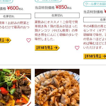
¥
850
¥
600
当店特別価格
価格
税込
税込
当店特別価格
在庫切れ
在庫切れ
在庫
家飲みにオススメ！ご自宅で簡
簡単！お好みの野菜と
単焼き鳥！鶏の旨みが詰まった
牛の4番目の胃
めるだけで最高のおつ
鶏ナンコツ（やげん軟骨）の串
センマイ（ギア
焼き用をにんにく胡椒のタレで
胡椒味で味付。
味付しました。
の甘み！ほどよ
めば噛むほどに
いただけます。