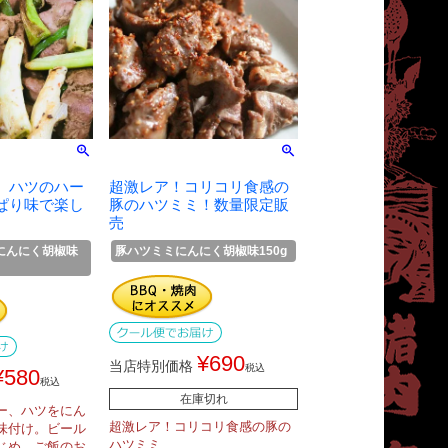
、ハツのハー
超激レア！コリコリ食感の
ぱり味で楽し
豚のハツミミ！数量限定販
売
にんにく胡椒味
豚ハツミミにんにく胡椒味150g
¥
690
当店特別価格
税込
¥
580
税込
在庫切れ
ー、ハツをにん
超激レア！コリコリ食感の豚の
味付け。ビール
ハツミミ
じめ、ご飯のお