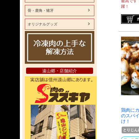
最高です
躍！
骨・鹿角・猪牙
オリジナルグッズ
遠山郷・店舗紹介
鶏肉に
のスパ
け！
とりじん