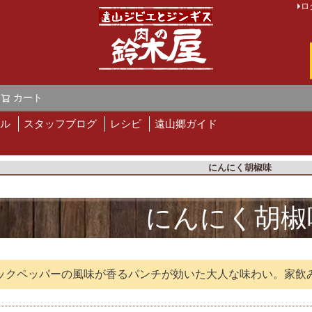
ロ
カート
検索
ル
スタッフブログ
レシピ
遠山郷ガイド
にんにく胡椒味
にんにく胡椒
ックペッパーの風味が香るパンチが効いた大人な味わい。家飲