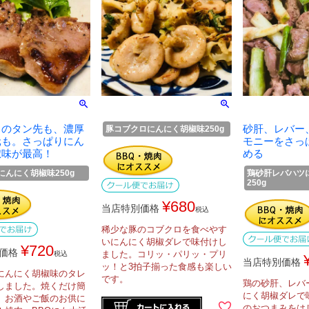
リのタン先も、濃厚
砂肝、レバー
豚コブクロにんにく胡椒味250g
元も。さっぱりにん
モニーをさっ
椒味が最高！
める
にんにく胡椒味250g
鶏砂肝レバハツ
250g
¥
680
当店特別価格
税込
稀少な豚のコブクロを食べやす
いにんにく胡椒ダレで味付けし
¥
720
価格
ました。コリッ・パリッ・プリ
税込
当店特別価格
ッ！と3拍子揃った食感も楽しい
にんにく胡椒味のタレ
です。
鶏の砂肝、レバ
しました。焼くだけ簡
にく胡椒ダレで
。お酒やご飯のお供に
のおつまみをは