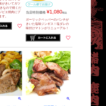
味がきいてガツ
付きなので焼くだ
¥
1,080
ジビエ焼肉にプ
当店特別価格
税込
ます。
ガーリックペッパーのパンチが
きいた塩味ジンギス！塩ダレの
味付けマトンがリニューアル！