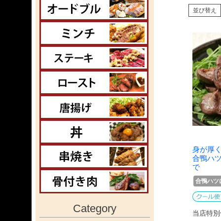
並び替え
身が厚
合鴨ハ
で
合鴨ハツ
Category
当店特別