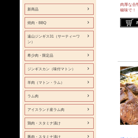
肉厚な合
新商品
椒味で！
焼肉・BBQ
遠山ジンギス31（サーティーワ
ン）
希少肉・限定品
ジンギスカン（味付マトン）
羊肉（マトン・ラム）
ラム肉
アイスランド産ラム肉
鶏肉・スタミナ漬け
豚肉・スタミナ漬け