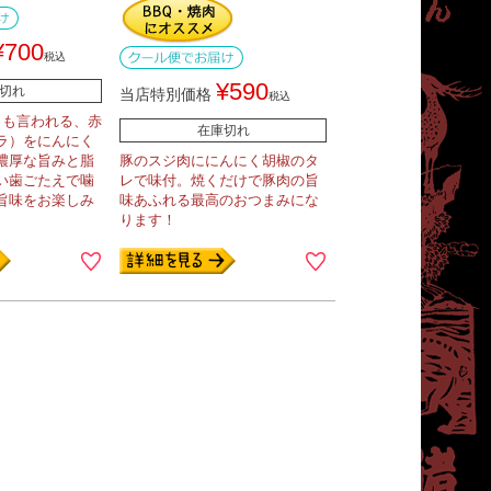
¥
700
税込
¥
590
切れ
当店特別価格
税込
とも言われる、赤
在庫切れ
ラ）をにんにく
濃厚な旨みと脂
豚のスジ肉ににんにく胡椒のタ
い歯ごたえで噛
レで味付。焼くだけで豚肉の旨
旨味をお楽しみ
味あふれる最高のおつまみにな
ります！