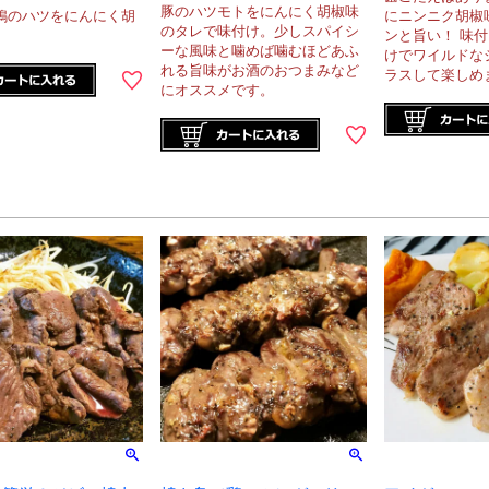
豚のハツモトをにんにく胡椒味
鴨のハツをにんにく胡
にニンニク胡椒
のタレで味付け。少しスパイシ
ンと旨い！ 味
ーな風味と噛めば噛むほどあふ
けでワイルドな
れる旨味がお酒のおつまみなど
ラスして楽しめ
にオススメです。