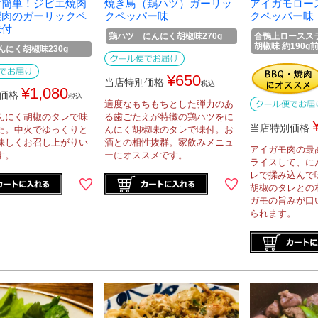
け簡単！ジビエ焼肉
焼き鳥（鶏ハツ）ガーリッ
アイガモロー
鹿肉のガーリックペ
クペッパー味
クペッパー味
味付
鶏ハツ にんにく胡椒味270g
合鴨上ロースス
胡椒味 約190g
んにく胡椒味230g
¥
650
当店特別価格
税込
¥
1,080
価格
税込
適度なもちもちとした弾力のあ
んにく胡椒のタレで味
る歯ごたえが特徴の鶏ハツをに
当店特別価格
た。中火でゆっくりと
んにく胡椒味のタレで味付。お
味しくお召し上がりい
酒との相性抜群。家飲みメニュ
アイガモ肉の最
す。
ーにオススメです。
ライスして、に
レで揉み込んで
胡椒のタレとの
ガモの旨みが口
られます。