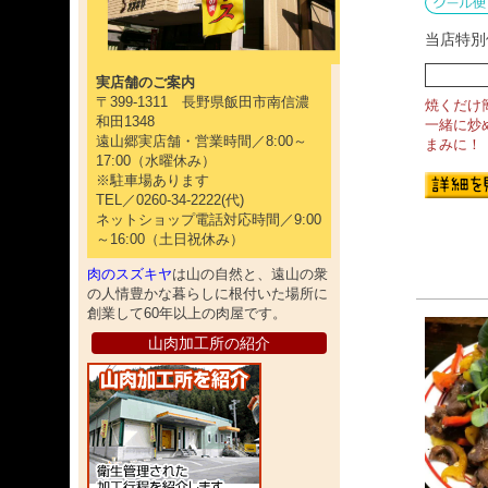
当店特別
実店舗のご案内
〒399-1311 長野県飯田市南信濃
焼くだけ
和田1348
一緒に炒
遠山郷実店舗・営業時間／8:00～
まみに！
17:00（水曜休み）
※駐車場あります
TEL／0260-34-2222(代)
ネットショップ電話対応時間／9:00
～16:00（土日祝休み）
肉のスズキヤ
は山の自然と、遠山の衆
の人情豊かな暮らしに根付いた場所に
創業して60年以上の肉屋です。
山肉加工所の紹介