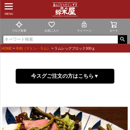
MENU
ブログ新着
お気に入り
マイページ
カート
HOME
羊肉（マトン・ラム）
ラムレッグブロック300ｇ
今スグご注文の方はこちら▼